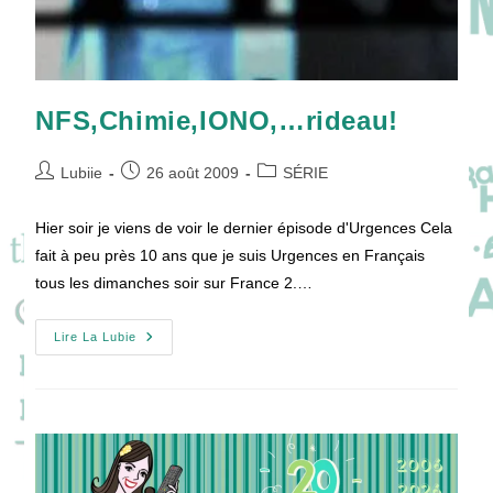
NFS,Chimie,IONO,…rideau!
Auteur/autrice
Publication
Post
Lubiie
26 août 2009
SÉRIE
de
publiée :
category:
la
Hier soir je viens de voir le dernier épisode d'Urgences Cela
publication :
fait à peu près 10 ans que je suis Urgences en Français
tous les dimanches soir sur France 2.…
NFS,Chimie,IONO,
Lire La Lubie
…
Rideau!