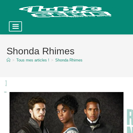
Skip
to
Shonda Rhimes
content
>
Tous mes articles !
>
Shonda Rhimes