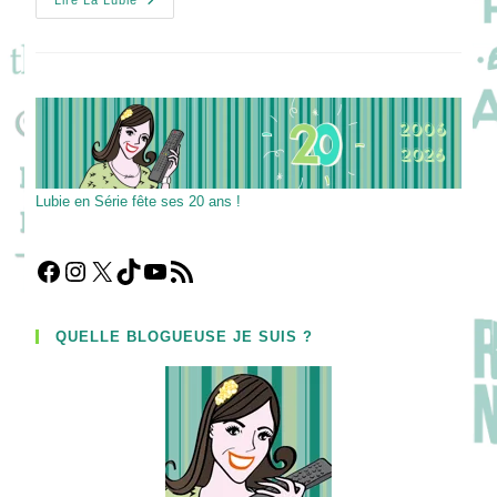
MIPCOM
Lire La Lubie
2016
Jour
#4
Lubie en Série fête ses 20 ans !
Facebook
Instagram
X
TikTok
YouTube
Flux RSS
QUELLE BLOGUEUSE JE SUIS ?