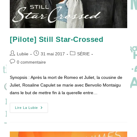
[Pilote] Still Star-Crossed
Auteur/autrice
Publication
Post
Lubiie
31 mai 2017
SÉRIE
de
publiée :
category:
Commentaires
0 commentaire
la
de
publication :
la
Synopsis : Après la mort de Romeo et Juliet, la cousine de
publication :
Juliet, Rosaline Capulet se marie avec Benvolio Montaigu
dans le but de mettre fin à la querelle entre…
[Pilote]
Lire La Lubie
Still
Star-
Crossed