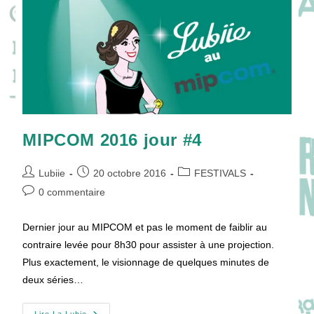
MIPCOM 2016 jour #4
Auteur/autrice
Publication
Post
Lubiie
20 octobre 2016
FESTIVALS
de
publiée :
category:
Commentaires
0 commentaire
la
de
publication :
la
Dernier jour au MIPCOM et pas le moment de faiblir au
publication :
contraire levée pour 8h30 pour assister à une projection.
Plus exactement, le visionnage de quelques minutes de
deux séries…