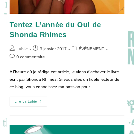
Tentez L’année du Oui de
Shonda Rhimes
Auteur/autrice
Publication
Post
Lubiie
3 janvier 2017
ÉVÉNEMENT
de
publiée :
category:
Commentaires
0 commentaire
la
de
publication :
la
A l'heure où je rédige cet article, je viens d'achever le livre
publication :
écrit par Shonda Rhimes. Si vous êtes un fidèle lecteur de
ce blog, vous connaissez ma passion pour…
Tentez
Lire La Lubie
L’année
Du
Oui
De
Shonda
Rhimes