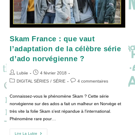
Skam France : que vaut
l’adaptation de la célèbre série
d’ado norvégienne ?
Auteur/autrice
Publication
Lubiie
4 février 2018
de
publiée :
Post
Commentaires
DIGITAL SÉRIES
/
SÉRIE
4 commentaires
la
category:
de
publication :
la
Connaissez-vous le phénomène Skam ? Cette série
publication :
norvégienne sur des ados a fait un malheur en Norvège et
très vite la folie Skam s'est répandue à l'international.
Phénomène rare pour…
Skam
Lire La Lubie