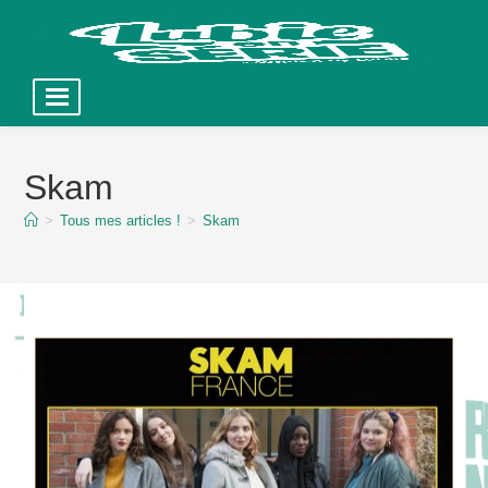
Skip
to
Skam
content
>
Tous mes articles !
>
Skam