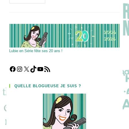
France
:
Que
Vaut
L’adaptation
De
La
Célèbre
Série
D’ado
Norvégienne
?
Lubie en Série fête ses 20 ans !
Facebook
Instagram
X
TikTok
YouTube
Flux RSS
QUELLE BLOGUEUSE JE SUIS ?