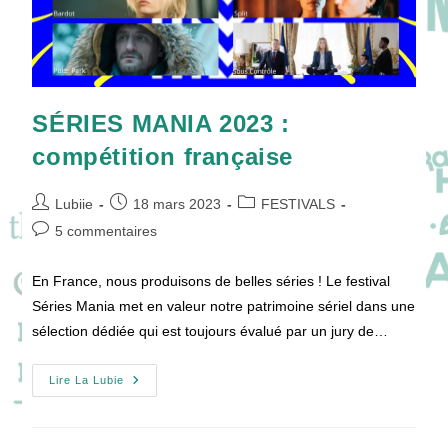
SÉRIES MANIA 2023 :
compétition française
Auteur/autrice
Publication
Post
Lubiie
18 mars 2023
FESTIVALS
de
publiée :
category:
Commentaires
5 commentaires
la
de
publication :
la
En France, nous produisons de belles séries ! Le festival
publication :
Séries Mania met en valeur notre patrimoine sériel dans une
sélection dédiée qui est toujours évalué par un jury de…
SÉRIES
Lire La Lubie
MANIA
2023
:
Compétition