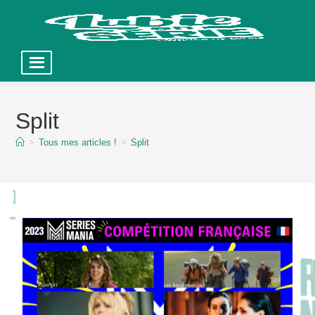
Skip
to
Split
content
>
Tous mes articles !
>
Split