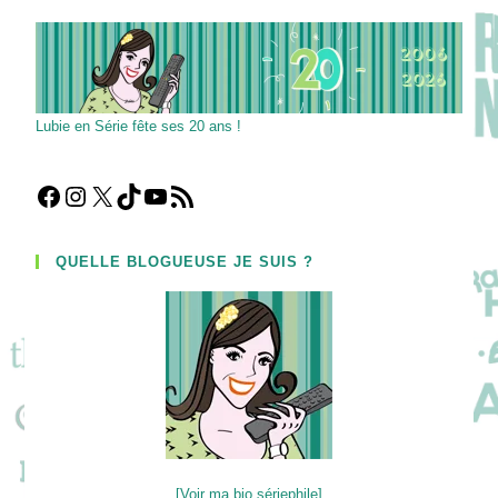
Française
Lubie en Série fête ses 20 ans !
Facebook
Instagram
X
TikTok
YouTube
Flux RSS
QUELLE BLOGUEUSE JE SUIS ?
[Voir ma bio sériephile]