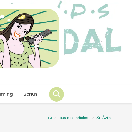
aming
Bonus
>
Tous mes articles !
>
Sr. Ávila