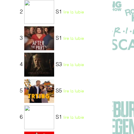
2
S1
lire la lubie
3
S1
lire la lubie
4
S3
lire la lubie
5
S5
lire la lubie
6
S1
lire la lubie