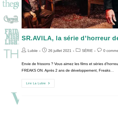
SR.AVILA, la série d’horreur
Auteur/autrice
Publication
Post
Commentair
Lubiie
26 juillet 2021
SÉRIE
0 comme
de
publiée :
category:
de
la
la
Envie de frissons ? Vous aimez les films et séries d'horre
publication :
publication :
FREAKS ON. Après 2 ans de développement, Freaks…
SR.AVILA,
Lire La Lubie
La
Série
D’horreur
De
FREAKS
ON
!