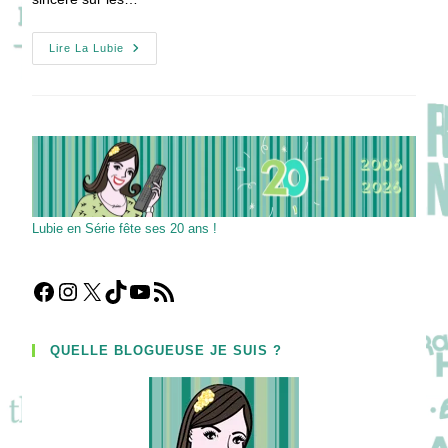
[Pilote]
Lire La Lubie
Lady
Dynamite
Lubie en Série fête ses 20 ans !
Facebook
Instagram
X
TikTok
YouTube
Flux RSS
QUELLE BLOGUEUSE JE SUIS ?