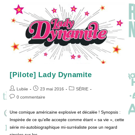
Here
[Pilote] Lady Dynamite
Auteur/autrice
Publication
Post
Lubiie
23 mai 2016
SÉRIE
de
publiée :
category:
Commentaires
0 commentaire
la
de
publication :
la
Une comique américaine explosive et décalée ! Synopsis :
publication :
Inspirée de ce qu'elle accepte comme étant « sa vie », cette
série mi-autobiographique mi-surréaliste pose un regard
sincère sur les…