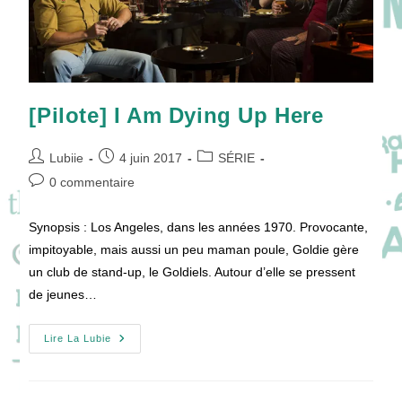
[Pilote] I Am Dying Up Here
Auteur/autrice
Publication
Post
Lubiie
4 juin 2017
SÉRIE
de
publiée :
category:
Commentaires
0 commentaire
la
de
publication :
la
Synopsis : Los Angeles, dans les années 1970. Provocante,
publication :
impitoyable, mais aussi un peu maman poule, Goldie gère
un club de stand-up, le Goldiels. Autour d’elle se pressent
de jeunes…
[Pilote]
Lire La Lubie
I
Am
Dying
Up