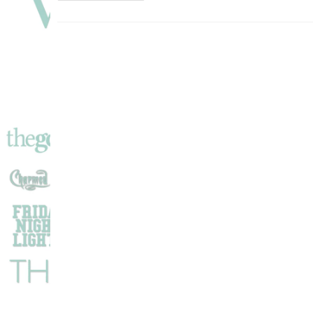
Saison
3
:
Michel,
Un
Jacky
Différent