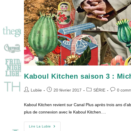
Kaboul Kitchen saison 3 : Mich
Auteur/autrice
Publication
Post
Commentai
Lubiie
20 février 2017
SÉRIE
0 comm
de
publiée :
category:
de
la
la
Kaboul Kitchen revient sur Canal Plus après trois ans d'ab
publication :
publication 
plus de connexion avec le Kaboul Kitchen.…
Kaboul
Lire La Lubie
Kitchen