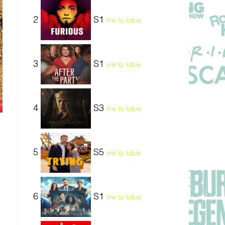
2
S1
lire la lubie
3
S1
lire la lubie
4
S3
lire la lubie
5
S5
lire la lubie
6
S1
lire la lubie