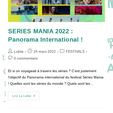
SERIES MANIA 2022 :
Panorama International !
Auteur/autrice
Publication
Post
Lubiie
24 mars 2022
FESTIVALS
de
publiée :
category:
Commentaires
0 commentaire
la
de
publication :
la
Et si on voyageait à travers les séries ? C’est justement
publication :
l’objectif du Panorama international du festival Séries Mania
! Quelles sont les séries du monde ? Quels sont les…
SERIES
Lire La Lubie
MANIA
2022
:
Panorama