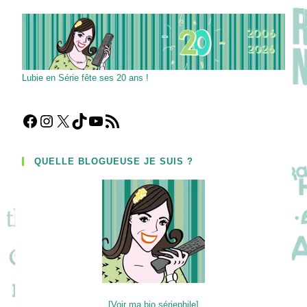
International
!
Lubie en Série fête ses 20 ans !
Facebook
Instagram
X
TikTok
YouTube
Flux RSS
QUELLE BLOGUEUSE JE SUIS ?
[Voir ma bio sériephile]