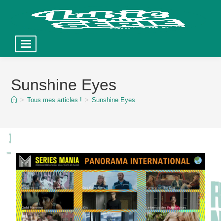
Skip
to
Sunshine Eyes
content
>
Tous mes articles !
>
Sunshine Eyes