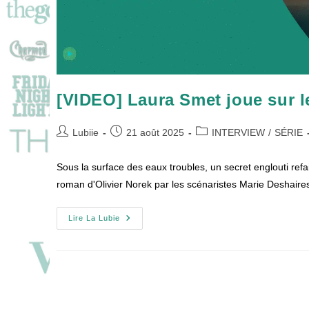
[VIDEO] Laura Smet joue sur 
Auteur/autrice
Publication
Post
Lubiie
21 août 2025
INTERVIEW
/
SÉRIE
de
publiée :
category:
la
Sous la surface des eaux troubles, un secret englouti re
publication :
roman d'Olivier Norek par les scénaristes Marie Deshaire
[VIDEO]
Lire La Lubie
Laura
Smet
Joue
Sur
Les
Apparences
Avec
SURFACE
!