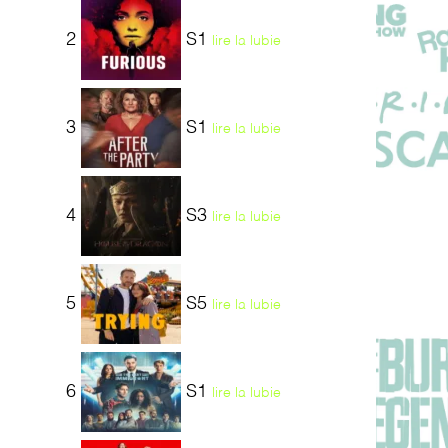
2
S1
lire la lubie
3
S1
lire la lubie
4
S3
lire la lubie
5
S5
lire la lubie
6
S1
lire la lubie