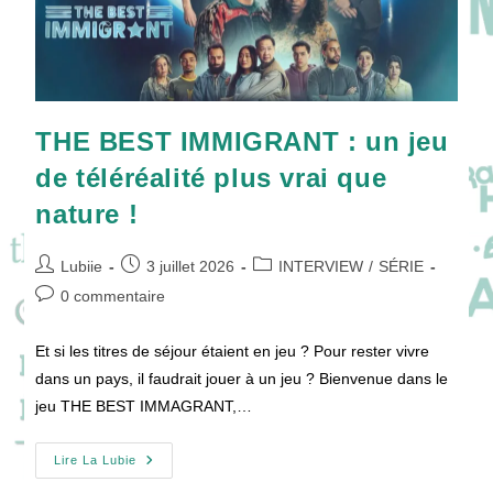
THE BEST IMMIGRANT : un jeu
de téléréalité plus vrai que
nature !
Auteur/autrice
Publication
Post
Lubiie
3 juillet 2026
INTERVIEW
/
SÉRIE
de
publiée :
category:
Commentaires
0 commentaire
la
de
publication :
la
Et si les titres de séjour étaient en jeu ? Pour rester vivre
publication :
dans un pays, il faudrait jouer à un jeu ? Bienvenue dans le
jeu THE BEST IMMAGRANT,…
THE
Lire La Lubie
BEST
IMMIGRANT