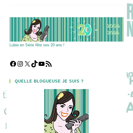
:
Un
Jeu
De
Téléréalité
Plus
Vrai
Que
Nature
!
Lubie en Série fête ses 20 ans !
Facebook
Instagram
X
TikTok
YouTube
Flux RSS
QUELLE BLOGUEUSE JE SUIS ?