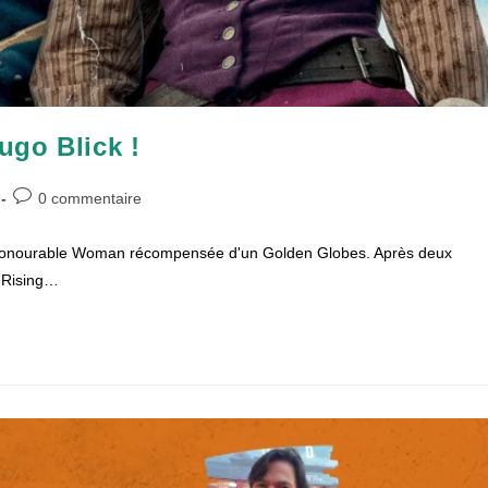
ugo Blick !
Commentaires
0 commentaire
de
la
e Honourable Woman récompensée d'un Golden Globes. Après deux
publication :
h Rising…