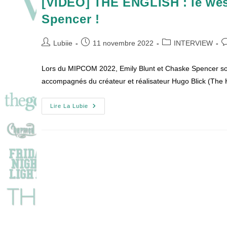
[VIDEO] THE ENGLISH : le wes
Spencer !
Auteur/autrice
Publication
Post
C
Lubiie
11 novembre 2022
INTERVIEW
de
publiée :
category:
d
la
la
Lors du MIPCOM 2022, Emily Blunt et Chaske Spencer so
publication :
pu
accompagnés du créateur et réalisateur Hugo Blick (The
[VIDEO]
Lire La Lubie
THE
ENGLISH
:
Le
Western
Avec
Emily
Blunt
Et
Chaske
Spencer
!