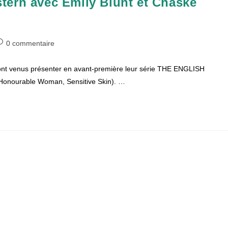
tern avec Emily Blunt et Chaske
ommentaires
0 commentaire
e
nt venus présenter en avant-première leur série THE ENGLISH
blication :
 Honourable Woman, Sensitive Skin). …