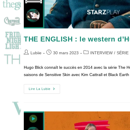
THE ENGLISH : le western d’H
Auteur/autrice
Publication
Post
Lubiie
30 mars 2023
INTERVIEW
/
SÉRIE
de
publiée :
category:
la
Hugo Blick connaît le succès en 2014 avec la série Th
publication :
saisons de Sensitive Skin avec Kim Cattrall et Black Eart
THE
Lire La Lubie
ENGLISH
:
Le
Western
D’Hugo
Blick
!