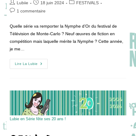
Auteur/autrice
Publication
Post
Lubiie
18 juin 2024
FESTIVALS
de
publiée :
category:
Commentaires
1 commentaire
la
de
publication :
la
Quelle série va remporter la Nymphe d’Or du festival de
publication :
Télévision de Monte-Carlo ? Neuf œuvres de fiction en
compétition mais laquelle mérite la Nymphe ? Cette année,
je me…
FESTIVAL
Lire La Lubie
DE
TÉLÉVISION
DE
MONTE-
CARLO
2024
:
Compétition
Officielle
!
Lubie en Série fête ses 20 ans !