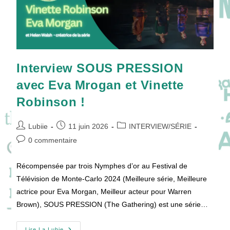
Interview SOUS PRESSION
avec Eva Mrogan et Vinette
Robinson !
Auteur/autrice
Publication
Post
Lubiie
11 juin 2026
INTERVIEW
/
SÉRIE
de
publiée :
category:
Commentaires
0 commentaire
la
de
publication :
la
Récompensée par trois Nymphes d’or au Festival de
publication :
Télévision de Monte-Carlo 2024 (Meilleure série, Meilleure
actrice pour Eva Morgan, Meilleur acteur pour Warren
Brown), SOUS PRESSION (The Gathering) est une série…
Lire La Lubie