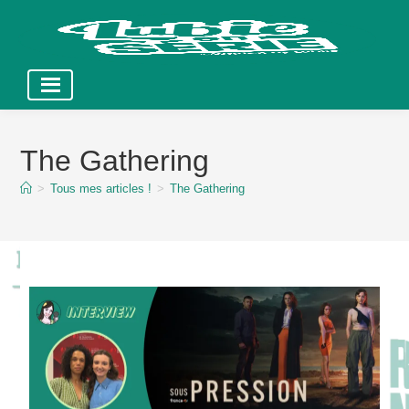
Skip
to
The Gathering
content
>
Tous mes articles !
>
The Gathering