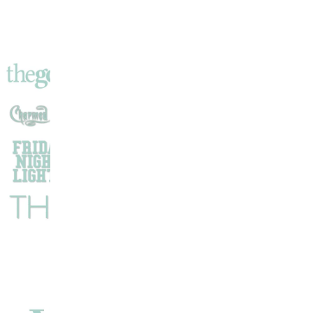
Qui
Révèle
Des
Héroïnes
De
L’ombre
De
La
Guerre
De
Sécession
!