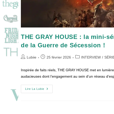
THE GRAY HOUSE : la mini-séri
de la Guerre de Sécession !
Auteur/autrice
Publication
Post
Lubiie
25 février 2026
INTERVIEW
/
SÉRI
de
publiée :
category:
la
Inspirée de faits réels, THE GRAY HOUSE met en lumière
publication :
audacieuses dont l’engagement au sein d’un réseau d’e
THE
Lire La Lubie
GRAY
HOUSE
:
La
Mini-
Série