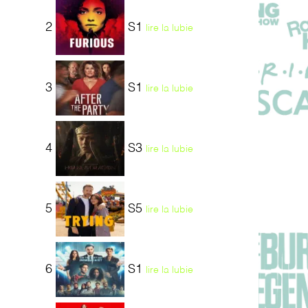
2
S1
lire la lubie
3
S1
lire la lubie
4
S3
lire la lubie
5
S5
lire la lubie
6
S1
lire la lubie