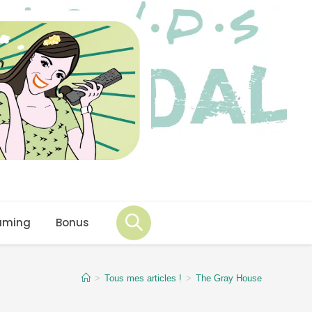
aming
Bonus
>
Tous mes articles !
>
The Gray House