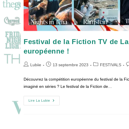
Festival de la Fiction TV de L
européenne !
Auteur/autrice
Publication
Post
C
Lubiie
13 septembre 2023
FESTIVALS
de
publiée :
category:
d
la
la
Découvrez la compétition européenne du festival de la Fi
publication :
p
imaginé en séries ? Le festival de la Fiction de…
Festival
Lire La Lubie
De
La
Fiction
TV
De
La