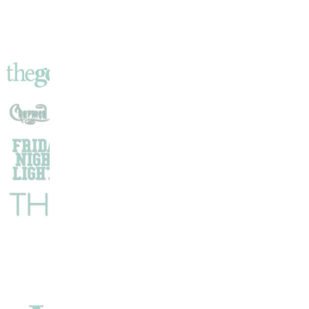
Rochelle
2023
:
Compétition
Européenne
!