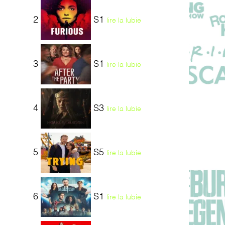
2
S1
lire la lubie
3
S1
lire la lubie
4
S3
lire la lubie
5
S5
lire la lubie
6
S1
lire la lubie