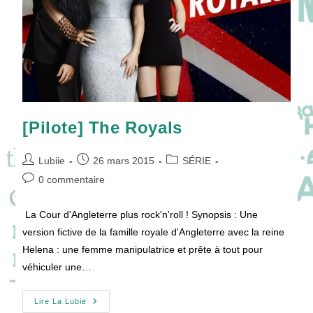
[Pilote] The Royals
Auteur/autrice
Publication
Post
Lubiie
26 mars 2015
SÉRIE
de
publiée :
category:
Commentaires
0 commentaire
la
de
publication :
la
La Cour d'Angleterre plus rock'n'roll ! Synopsis : Une
publication :
version fictive de la famille royale d'Angleterre avec la reine
Helena : une femme manipulatrice et prête à tout pour
véhiculer une…
[Pilote]
Lire La Lubie
The