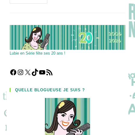
Saison
7
:
La
Compétition
Officielle
Internationale
!
Lubie en Série fête ses 20 ans !
Facebook
Instagram
X
TikTok
YouTube
Flux RSS
QUELLE BLOGUEUSE JE SUIS ?