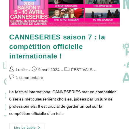
CANNESERIES saison 7 : la
compétition officielle
internationale !
Auteur/autrice
Publication
Post
Lubiie
9 avril 2024
FESTIVALS
de
publiée :
category:
Commentaires
1 commentaire
la
de
publication :
la
Le festival international CANNESERIES met en compétition
publication :
8 séries méticuleusement choisies, jugées par un jury de
professionnels. Il est crucial de garder un œil sur la
compétition officielle d'un tel…
CANNESERIES
Lire La Lubie