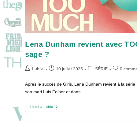
Lena Dunham revient avec TO
sage ?
Auteur/autrice
Publication
Post
Commentair
Lubiie
10 juillet 2025
SÉRIE
0 comme
de
publiée :
category:
de
la
la
Après le succès de Girls, Lena Dunham revient à la série
publication :
publication :
son mari Luis Felber et dans…
Lena
Lire La Lubie
Dunham
Revient
Avec
TOO
MUCH
: