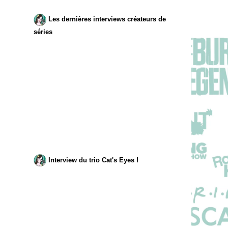
Les dernières interviews créateurs de
séries
Interview du trio Cat's Eyes !