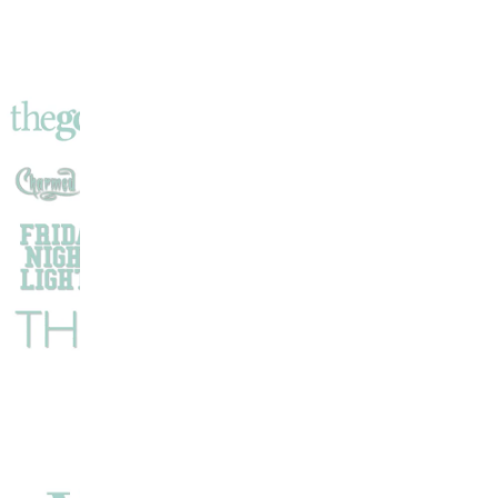
Une
Comédie
Romantique
Sage
?