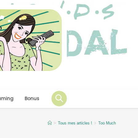
aming
Bonus
>
Tous mes articles !
>
Too Much