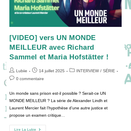
[VIDEO] vers UN MONDE
MEILLEUR avec Richard
Sammel et Maria Hofstätter !
Auteur/autrice
Publication
Post
Lubiie
14 juillet 2025
INTERVIEW
/
SÉRIE
de
publiée :
category:
Commentaires
0 commentaire
la
de
publication :
la
Un monde sans prison est-il possible ? Serait-ce UN
publication :
MONDE MEILLEUR ? La série de Alexander Lindh et
Laurent Mercier fait l’hypothèse d’une autre justice et
propose un examen critique…
[VIDEO]
Lire La Lubie