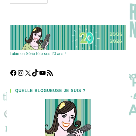
Vers
UN
MONDE
MEILLEUR
Avec
Richard
Sammel
Et
Maria
Hofstätter
!
Lubie en Série fête ses 20 ans !
Facebook
Instagram
X
TikTok
YouTube
Flux RSS
QUELLE BLOGUEUSE JE SUIS ?