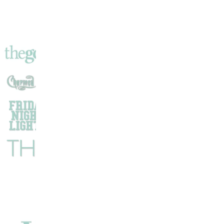
Capsule
Vers
L’espace
Et
L’infini
?