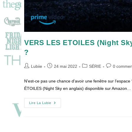
VERS LES ETOILES (Night Sky) :
?
Auteur/autrice
Publication
Post
Commentaire
Lubiie
24 mai 2022
SÉRIE
0 commen
de
publiée :
category:
de
la
la
N'est-ce pas une chance d'avoir une fenêtre sur l'espace 
publication :
publication :
ÉTOILES (Night Sky en anglais) disponible sur Amazon…
VERS
Lire La Lubie
LES
ETOILES
(Night
Sky)
:
Un