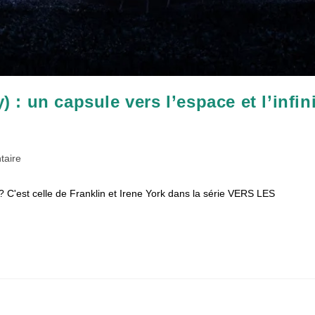
 un capsule vers l’espace et l’infin
s
taire
? C'est celle de Franklin et Irene York dans la série VERS LES