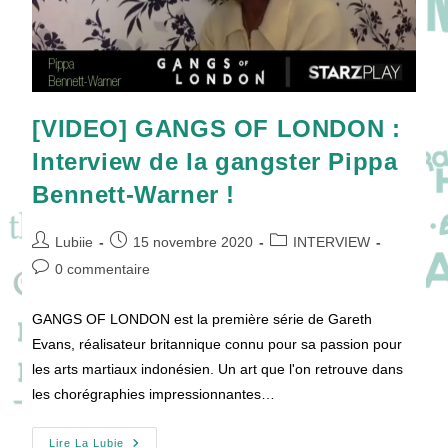
[VIDEO] GANGS OF LONDON :
Interview de la gangster Pippa
Bennett-Warner !
Auteur/autrice
Publication
Post
Lubiie
15 novembre 2020
INTERVIEW
de
publiée :
category:
Commentaires
0 commentaire
la
de
publication :
la
GANGS OF LONDON est la première série de Gareth
publication :
Evans, réalisateur britannique connu pour sa passion pour
les arts martiaux indonésien. Un art que l'on retrouve dans
les chorégraphies impressionnantes…
[VIDEO]
Lire La Lubie