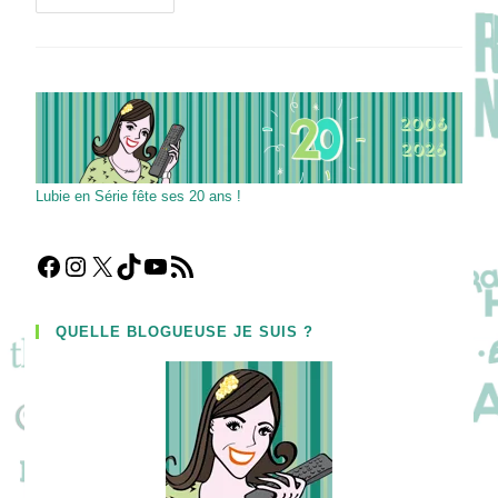
GANGS
OF
LONDON
:
Interview
De
La
Gangster
Pippa
Bennett-
Warner
!
Lubie en Série fête ses 20 ans !
Facebook
Instagram
X
TikTok
YouTube
Flux RSS
QUELLE BLOGUEUSE JE SUIS ?