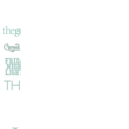
Story
À
La
Murder
Party
?