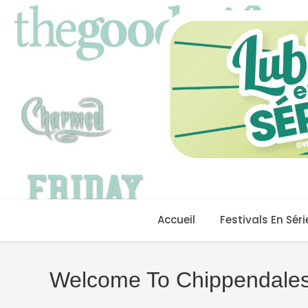
Skip
to
content
Accueil
Festivals En Séri
Welcome To Chippendale