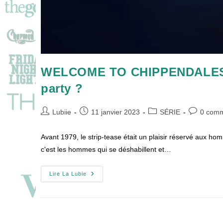
WELCOME TO CHIPPENDALES : 
party ?
Auteur/autrice
Publication
Post
Commentai
Lubiie
11 janvier 2023
SÉRIE
0 comm
de
publiée :
category:
de
la
la
Avant 1979, le strip-tease était un plaisir réservé aux h
publication :
publication
c'est les hommes qui se déshabillent et…
WELCOME
Lire La Lubie
TO
CHIPPENDALES
:
De
La
Sucess