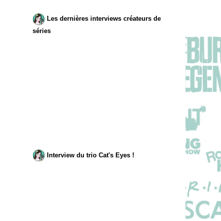
Les dernières interviews créateurs de
séries
Interview du trio Cat's Eyes !