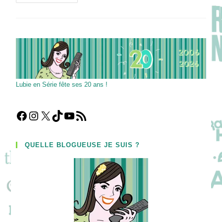
Would
Diplo
Do
?
Première
Série
De
Viceland,
Première
Série
De
James
Lubie en Série fête ses 20 ans !
Van
Der
Beek
Facebook
Instagram
X
TikTok
YouTube
Flux RSS
QUELLE BLOGUEUSE JE SUIS ?