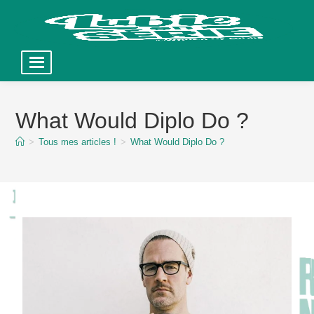
Skip
to
What Would Diplo Do ?
content
>
Tous mes articles !
>
What Would Diplo Do ?