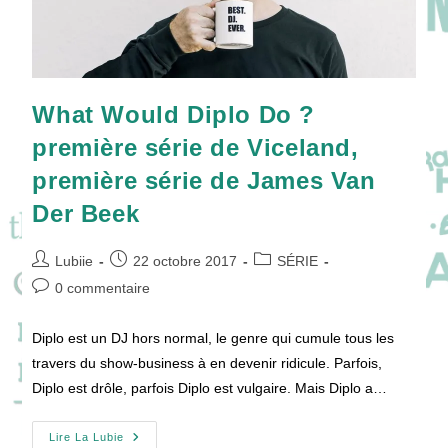
What Would Diplo Do ?
première série de Viceland,
première série de James Van
Der Beek
Auteur/autrice
Publication
Post
Lubiie
22 octobre 2017
SÉRIE
de
publiée :
category:
Commentaires
0 commentaire
la
de
publication :
la
Diplo est un DJ hors normal, le genre qui cumule tous les
publication :
travers du show-business à en devenir ridicule. Parfois,
Diplo est drôle, parfois Diplo est vulgaire. Mais Diplo a…
What
Lire La Lubie