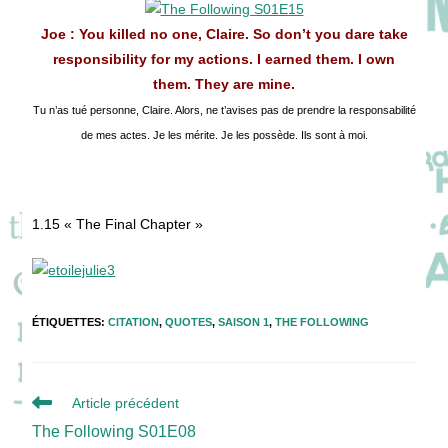
Joe : You killed no one, Claire. So don’t you dare take
responsibility for my actions. I earned them. I own
them. They are mine.
Tu n’as tué personne, Claire. Alors, ne t’avises pas de prendre la responsabilité
de mes actes. Je les mérite. Je les possède. Ils sont à moi.
1.15 « The Final Chapter »
ÉTIQUETTES
:
CITATION
,
QUOTES
,
SAISON 1
,
THE FOLLOWING
Read
Article précédent
more
The Following S01E08
articles