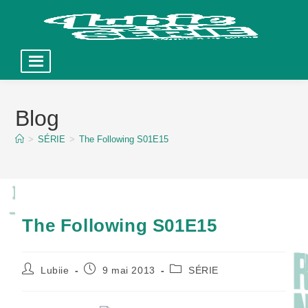
Skip
to
Blog
content
>
SÉRIE
>
The Following S01E15
The Following S01E15
Auteur/autrice
Publication
Post
Lubiie
9 mai 2013
SÉRIE
de
publiée :
category:
la
publication :