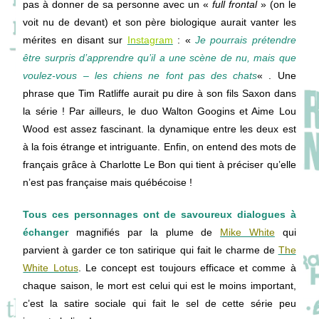
pas à donner de sa personne avec un «
full frontal
» (on le
voit nu de devant) et son père biologique aurait vanter les
mérites en disant sur
Instagram
: «
Je pourrais prétendre
être surpris d’apprendre qu’il a une scène de nu, mais que
voulez-vous – les chiens ne font pas des chats
« . Une
phrase que Tim Ratliffe aurait pu dire à son fils Saxon dans
la série ! Par ailleurs, le duo Walton Googins et Aime Lou
Wood est assez fascinant. la dynamique entre les deux est
à la fois étrange et intriguante. Enfin, on entend des mots de
français grâce à Charlotte Le Bon qui tient à préciser qu’elle
n’est pas française mais québécoise !
Tous ces personnages ont de savoureux dialogues à
échanger
magnifiés par la plume de
Mike White
qui
parvient à garder ce ton satirique qui fait le charme de
The
White Lotus
. Le concept est toujours efficace et comme à
chaque saison, le mort est celui qui est le moins important,
c’est la satire sociale qui fait le sel de cette série peu