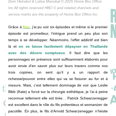
Dom Hetrakul & Lalisa Manobal © 2025 Home Box Office
Inc All rights reserved HBO © and related channels and
service marks are the property of Home Box Office Inc
Grâce à
Max
, j’ai pu voir six épisodes et même si le premier
épisode est prometteur, l’intrigue prend un peu plus son
temps à se développer. Néanmoins, l’effet addictif est bien
là et
on se laisse facilement dépayser en Thaïlande
avec des décors somptueux
. Il faut dire que les
personnages en présence sont suffisamment élaborés pour
avoir envie d’en savoir plus sur leurs travers comme nos
trois copines, on sent qu’il y a un rapport de
richesse/pouvoir entre elles qui va se fissurer au fur et à
mesure. Mais, c’est tellement dommage de voir que Leslie
Bibb (Kate) a forcé sur la chirurgie esthétique, je l’ai à peine
reconnue tellement elle est tirée… Patrick Schwarzenegger
est excellent dans le rôle du fils prétentieux et
womanizer
de
pacotille. En plus, le fils d’Arnold Schwarzenegger n’hésite