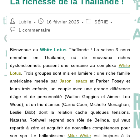
La richesse de la Thaïlande !
Auteur/autrice
Publication
Post
Lubiie
16 février 2025
SÉRIE
de
publiée :
category:
Commentaires
1 commentaire
la
de
publication :
la
publication :
Bienvenue au
White Lotus
Thaïlande ! La saison 3 nous
emmène en Thaïlande, où de nouveaux riches
dysfonctionnels passent une semaine au complexe
White
Lotus
. Trois groupes sont mis en lumière : une riche famille
américaine menée par
Jason Isaacs
et Parker Posey et
leurs trois enfants, un couple avec une grande différence
d’âge et de personnalité (Walton Goggins et Aimee Lou
Wood), et un trio d’amies (Carrie Coon, Michelle Monaghan,
Leslie Bibb) dont la relation cache quelques tensions.
Natasha Rothwell reprend son rôle de Belinda, qui veut
repartir à zéro et acquérir de nouvelles compétences pour
son spa. Le brillantissime
Mike White
est toujours à la