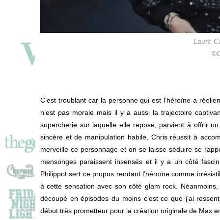
Laure Ca
©C
C’est troublant car la personne qui est l’héroïne a réell
n’est pas morale mais il y a aussi la trajectoire capti
supercherie sur laquelle elle repose, parvient à offrir 
sincère et de manipulation habile, Chris réussit à acco
merveille ce personnage et on se laisse séduire se rappe
mensonges paraissent insensés et il y a un côté fascin
Philippot sert ce propos rendant l’héroïne comme irrésis
à cette sensation avec son côté glam rock. Néanmoins, on
découpé en épisodes du moins c’est ce que j’ai ressent
début très prometteur pour la création originale de Max e