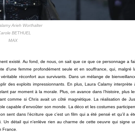
lamy Arieh Worthalter
arole BETHUEL
MAX
ement existé. Au fond, de nous, on sait que ce que ce personnage a fai
vante d’une femme profondément seule et en souffrance, qui, malgré l
un véritable réconfort aux survivants. Dans un mélange de bienveillanc
mplir des exploits impressionnants. En plus, Laura Calamy interprète 
lant par moment à la morale. Plus, on avance dans l’histoire, plus le
ant comme si Chris avait un côté magnétique. La réalisation de Jus
tible capable d’envoûter son monde. La déco et les costumes participen
 sent dans l’écriture que c’est un film qui a été pensé et qu’il a ét
i. Un détail qui n’enlève rien au charme de cette oeuvre qui signe u
n France.