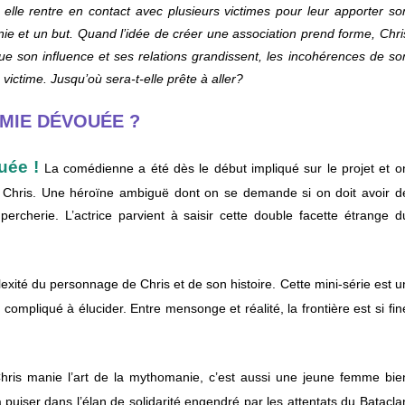
nt, elle rentre en contact avec plusieurs victimes pour leur apporter so
ie et un but. Quand l’idée de créer une association prend forme, Chri
 son influence et ses relations grandissent, les incohérences de so
ictime. Jusqu’où sera-t-elle prête à aller?
 AMIE DÉVOUÉE ?
uée !
La comédienne a été dès le début impliqué sur le projet et o
 Chris. Une héroïne ambiguë dont on se demande si on doit avoir d
percherie. L’actrice parvient à saisir cette double facette étrange d
lexité du personnage de Chris et de son histoire. Cette mini-série est u
ompliqué à élucider. Entre mensonge et réalité, la frontière est si fin
ris manie l’art de la mythomanie, c’est aussi une jeune femme bie
a puiser dans l’élan de solidarité engendré par les attentats du Batacla