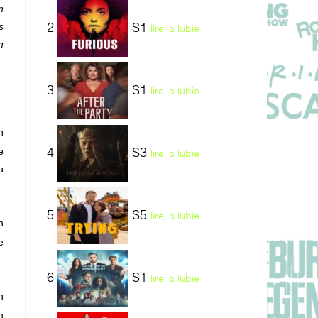
n
s
2
S1
lire la lubie
n
3
S1
lire la lubie
n
e
4
S3
lire la lubie
u
5
S5
lire la lubie
n
e
6
S1
lire la lubie
n
n