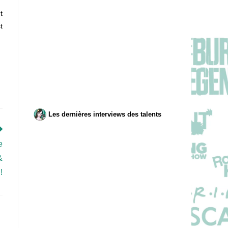
t
t
Les dernières interviews des talents
e
&
!