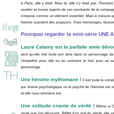
à Paris, elle y était. Mais là, elle n’y était pas. Pourta
soutien et trouve auprès de ces survivants de la compagn
s’impose comme un élément essentiel. Mais à mesure que
histoire suscitent des soupçons. Vrais mensonges, fausse v
Pourquoi regarder la mini-série UNE
Laure Calamy est la parfaite amie dévo
sent qu’elle met toute son âme dans ce personnage de
l’empathie pour elle ou au contraire la haïr pour sa su
personnage.
Une héroïne mythomane !
C’est toute la comp
pur drame psychologique où le psyché de l’héroïne est si c
et elle nous emmène loin.
Une solitude criante de vérité !
Même si Ch
seule que l’on découvre. Réflet d’un mal du siècle, elle v