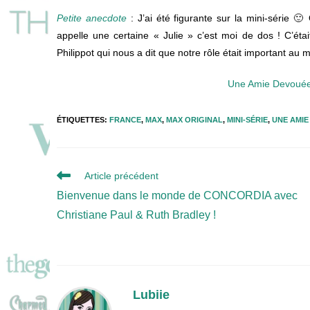
Petite anecdote
: J’ai été figurante sur la mini-série 🙂
appelle une certaine « Julie » c’est moi de dos ! C’étai
Philippot qui nous a dit que notre rôle était important au 
Une Amie Devoué
ÉTIQUETTES
:
FRANCE
,
MAX
,
MAX ORIGINAL
,
MINI-SÉRIE
,
UNE AMIE
Read
Article précédent
more
Bienvenue dans le monde de CONCORDIA avec
articles
Christiane Paul & Ruth Bradley !
Lubiie