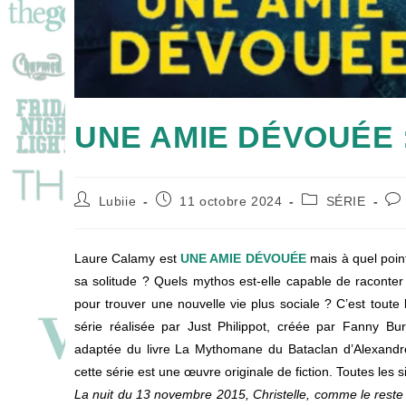
UNE AMIE DÉVOUÉE : 
Auteur/autrice
Publication
Post
Co
Lubiie
11 octobre 2024
SÉRIE
de
publiée :
category:
de
la
la
publication :
pub
Laure Calamy est
UNE AMIE DÉVOUÉE
mais à quel point
sa solitude ? Quels mythos est-elle capable de raconter 
pour trouver une nouvelle vie plus sociale ? C’est toute 
série réalisée par Just Philippot, créée par Fanny B
adaptée du livre La Mythomane du Bataclan d’Alexandre 
cette série est une œuvre originale de fiction. Toutes les s
La nuit du 13 novembre 2015, Christelle, comme le reste