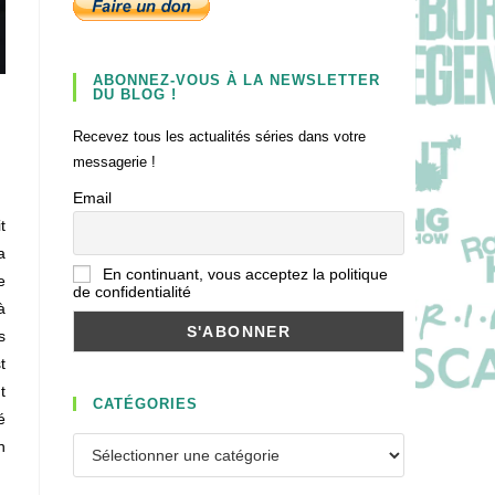
ABONNEZ-VOUS À LA NEWSLETTER
DU BLOG !
Recevez tous les actualités séries dans votre
messagerie !
Email
t
a
En continuant, vous acceptez la politique
e
de confidentialité
à
s
t
t
CATÉGORIES
é
Catégories
n