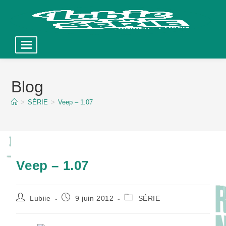
Skip
to
Blog
content
>
SÉRIE
>
Veep – 1.07
Veep – 1.07
Auteur/autrice
Publication
Post
Lubiie
9 juin 2012
SÉRIE
de
publiée :
category:
la
publication :