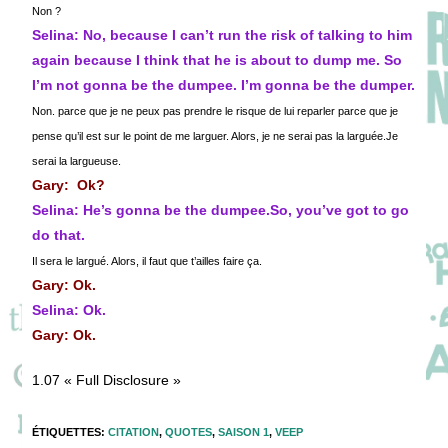
Non ?
Selina: No, because I can’t run the risk of talking to him
again because I think that he is about to dump me. So
I’m not gonna be the dumpee. I’m gonna be the dumper.
Non. parce que je ne peux pas prendre le risque de lui reparler parce que je
pense qu’il est sur le point de me larguer. Alors, je ne serai pas la larguée.Je
serai la largueuse.
Gary: Ok?
Selina: He’s gonna be the dumpee.So, you’ve got to go
do that.
Il sera le largué. Alors, il faut que t’ailles faire ça.
Gary: Ok.
Selina: Ok.
Gary: Ok.
1.07 « Full Disclosure »
ÉTIQUETTES
:
CITATION
,
QUOTES
,
SAISON 1
,
VEEP