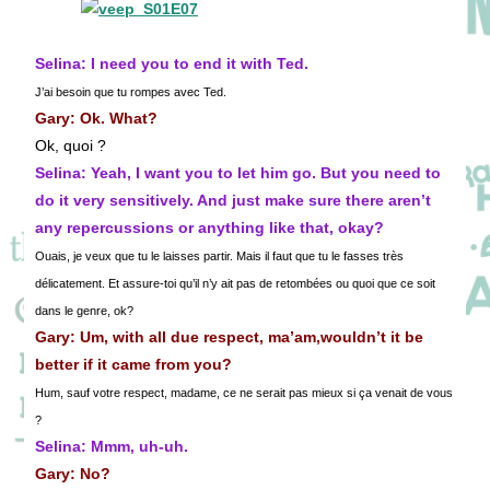
Selina: I need you to end it with Ted.
J’ai besoin que tu rompes avec Ted.
Gary: Ok. What?
Ok, quoi ?
Selina: Yeah, I want you to let him go. But you need to
do it very sensitively. And just make sure there aren’t
any repercussions or anything like that, okay?
Ouais, je veux que tu le laisses partir. Mais il faut que tu le fasses très
délicatement. Et assure-toi qu’il n’y ait pas de retombées ou quoi que ce soit
dans le genre, ok?
Gary: Um, with all due respect, ma’am,wouldn’t it be
better if it came from you?
Hum, sauf votre respect, madame, ce ne serait pas mieux si ça venait de vous
?
Selina: Mmm, uh-uh.
Gary: No?