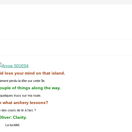
id lose your mind on that island.
ment perdu la tête sur cette île.
ouple of things along the way.
 quelques trucs sur ma route.
ke what archery lessons?
es cours de tir à l’arc ?
Oliver: Clarity.
La lucidité.