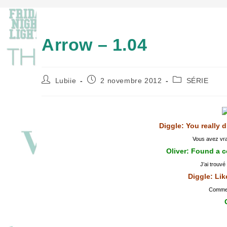
Arrow – 1.04
Auteur/autrice
Publication
Post
Lubiie
2 novembre 2012
SÉRIE
de
publiée :
category:
la
publication :
Diggle: You really d
Vous avez vrai
Oliver: Found a c
J’ai trouvé
Diggle: Li
Comme d