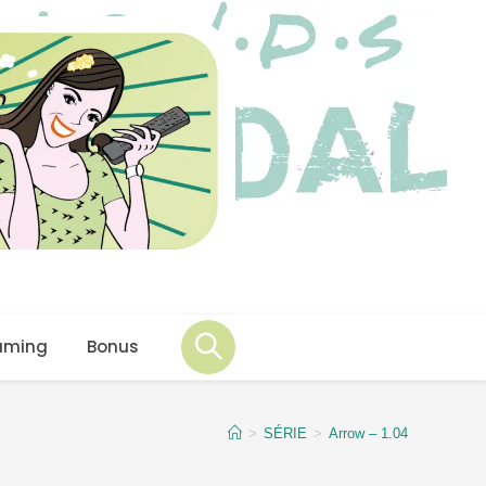
aming
Bonus
>
SÉRIE
>
Arrow – 1.04