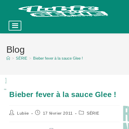
Skip
to
Blog
content
>
SÉRIE
>
Bieber fever à la sauce Glee !
Bieber fever à la sauce Glee !
Auteur/autrice
Publication
Post
Lubiie
17 février 2011
SÉRIE
de
publiée :
category:
la
publication :