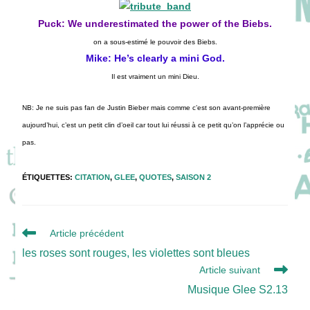
Puck: We underestimated the power of the Biebs.
on a sous-estimé le pouvoir des Biebs.
Mike: He’s clearly a mini God.
Il est vraiment un mini Dieu.
NB: Je ne suis pas fan de Justin Bieber mais comme c’est son avant-première
aujourd’hui, c’est un petit clin d’oeil car tout lui réussi à ce petit qu’on l’apprécie ou
pas.
ÉTIQUETTES
:
CITATION
,
GLEE
,
QUOTES
,
SAISON 2
Read
Article précédent
more
les roses sont rouges, les violettes sont bleues
articles
Article suivant
Musique Glee S2.13