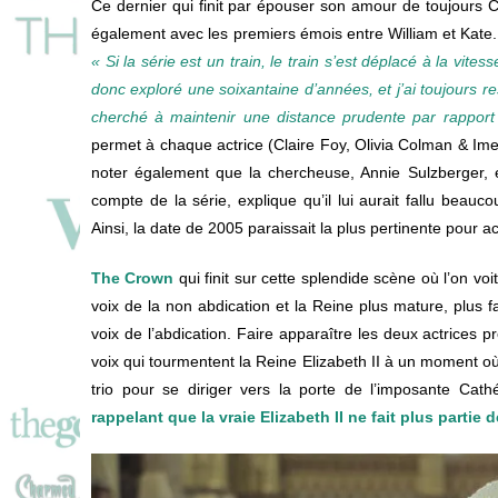
Ce dernier qui finit par épouser son amour de toujours C
également avec les premiers émois entre William et Kate. P
« Si la série est un train, le train s’est déplacé à la vi
donc exploré une soixantaine d’années, et j’ai toujours re
cherché à maintenir une distance prudente par rapport à
permet à chaque actrice (Claire Foy, Olivia Colman & Im
noter également que la chercheuse, Annie Sulzberger, e
compte de la série, explique qu’il lui aurait fallu beauc
Ainsi, la date de 2005 paraissait la plus pertinente pour ac
The Crown
qui finit sur cette splendide scène où l’on voi
voix de la non abdication et la Reine plus mature, plus f
voix de l’abdication. Faire apparaître les deux actrices
voix qui tourmentent la Reine Elizabeth II à un moment où
trio pour se diriger vers la porte de l’imposante Cat
rappelant que la vraie Elizabeth II ne fait plus partie