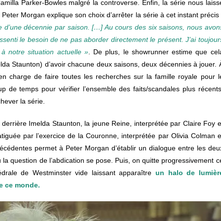
amilla Parker-Bowles malgré la controverse. Enfin, la série nous laiss
eter Morgan explique son choix d’arrêter la série à cet instant précis 
tesse d’une décennie par saison. […] Au cours des six saisons, nous avon
ssenti le besoin de ne pas aborder directement le présent. J’ai toujour
 notre situation actuelle »
. De plus, le showrunner estime que cel
elda Staunton) d’avoir chacune deux saisons, deux décennies à jouer. 
n charge de faire toutes les recherches sur la famille royale pour l
oup de temps pour vérifier l’ensemble des faits/scandales plus récents
hever la série.
t derrière Imelda Staunton, la jeune Reine, interprétée par Claire Foy e
atiguée par l’exercice de la Couronne, interprétée par Olivia Colman e
 précédentes permet à Peter Morgan d’établir un dialogue entre les deu
 la question de l’abdication se pose. Puis, on quitte progressivement c
hédrale de Westminster vide laissant apparaître
un halo de lumièr
 de ce monde.