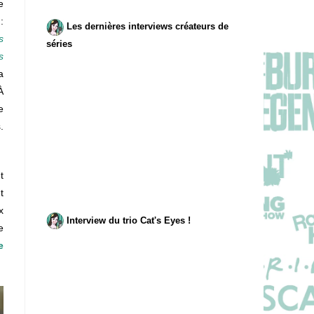
e
:
Les dernières interviews créateurs de
s
séries
s
a
À
e
.
t
t
x
Interview du trio Cat's Eyes !
e
e