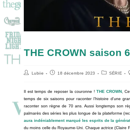
THE CROWN saison 6 : 
Auteur/autrice
Publication
Post
Lubiie
18 décembre 2023
SÉRIE
de
publiée :
category:
la
l
publication :
p
Il est temps de reposer la couronne !
THE CROWN
, Ce
temps de six saisons pour raconter l’histoire d’une gra
raconter son règne de 70 ans. Aussi longtemps son règ
palmarès des séries les plus longue de la plateforme (
re
aura indéniablement marqué les esprits de la générat
du moins celle du Royaume-Uni. Chaque actrice (Claire 