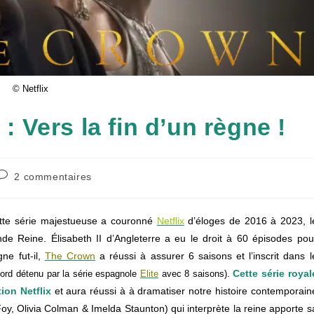
© Netflix
Vers la fin d’un règne !
Commentaires
2 commentaires
de
a
ublication :
tte série majestueuse a couronné
Netflix
d’éloges de 2016 à 2023, l
nde Reine. Élisabeth II d’Angleterre a eu le droit à 60 épisodes pou
ne fut-il,
The Crown
a réussi à assurer 6 saisons et l’inscrit dans l
.
Cette série royal
cord détenu par la série espagnole
Elite
avec 8 saisons)
ion Netflix
et aura réussi à à dramatiser notre histoire contemporain
Foy, Olivia Colman &
Imelda Staunton
) qui interprète la reine apporte s