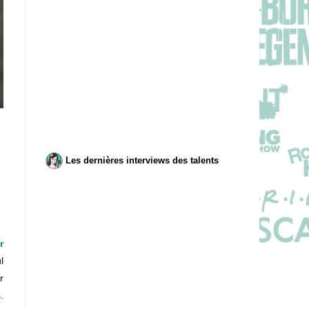
Les dernières interviews des talents
r
l
r
.