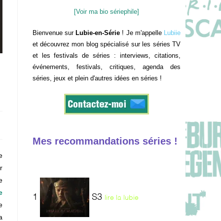
[Voir ma bio sériephile]
Bienvenue sur
Lubie-en-Série
! Je m'appelle
Lubiie
et découvrez mon blog spécialisé sur les séries TV
et les festivals de séries : interviews, citations,
événements, festivals, critiques, agenda des
séries, jeux et plein d'autres idées en séries !
Mes recommandations séries !
e
r
e
e
1
S3
lire la lubie
e
a