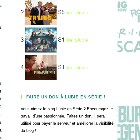
à
2
S5
lire la lubie
s
3
S1
lire la lubie
4
S1
lire la lubie
s
e
FAIRE UN DON À LUBIE EN SÉRIE !
t
à
Vous aimez le blog Lubie en Série ? Encouragez le
e
travail d'une passionnée. Faites un don, il sera
e
utilisé pour payer le serveur et améliorer la visibilité
a
du blog !
s