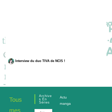
Interview du duo TIVA de NCIS !
Archive
Actu
Tous
S En
Séries
manga
mes
Archives