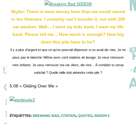
publication :
Skyler: There is more money here than we could spend
in ten lifetimes. I certainly can’t launder it, not with 100
car washes. Walt… I want my kids back. I want my life
back. Please tell me… How much is enough? How big
does this pile have to be?
Il y a plus d’argent ici que ce qu’on pourrait dépenser si on avait dix vies. Je ne
peux pas le blanchir. Même avec cent stations de lavage. Je veux retrouver
mes enfants. Je veux retrouver ma vie. Alors, dis-moi… À combien tu seras
satisfait ? Quelle taille doit atteindre cette pile ?
5.08 « Gliding Over Me »
ÉTIQUETTES
:
BREAKING BAD
,
CITATION
,
QUOTES
,
SAISON 5