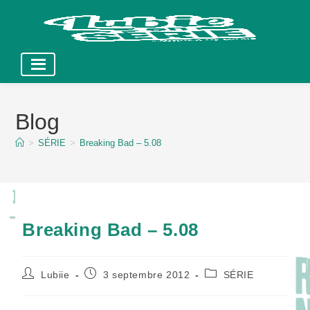
Skip
to
Blog
content
>
SÉRIE
>
Breaking Bad – 5.08
Breaking Bad – 5.08
Auteur/autrice
Publication
Post
Lubiie
3 septembre 2012
SÉRIE
de
publiée :
category:
la