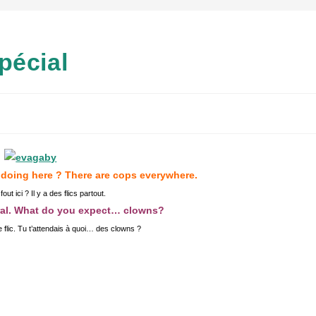
pécial
e doing here ? There are cops everywhere.
out ici ? Il y a des flics partout.
eral. What do you expect… clowns?
 flic. Tu t’attendais à quoi… des clowns ?