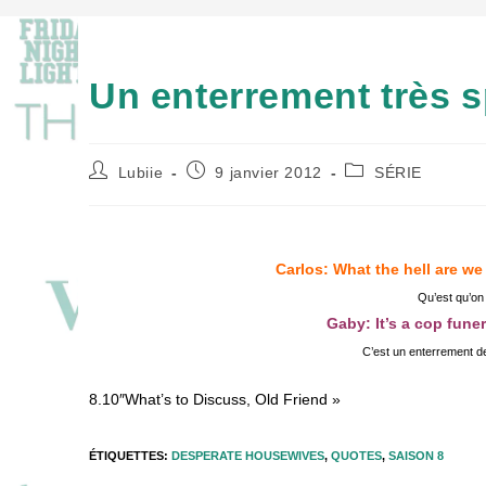
Un enterrement très s
Auteur/autrice
Publication
Post
Lubiie
9 janvier 2012
SÉRIE
de
publiée :
category:
la
publication :
Carlos: What the hell are w
Qu’est qu’on f
Gaby: It’s a cop fun
C’est un enterrement de
8.10″What’s to Discuss, Old Friend »
ÉTIQUETTES
:
DESPERATE HOUSEWIVES
,
QUOTES
,
SAISON 8