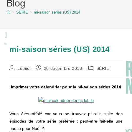
Blog
content
>
SÉRIE
>
mi-saison séries (US) 2014
mi-saison séries (US) 2014
Auteur/autrice
Publication
Post
Lubiie
20 décembre 2013
SÉRIE
de
publiée :
category:
la
publication :
Imprimer votre calendrie
r pour la mi-saison séries 2014
Vous êtes affolé car vous ne trouvez plus la suite des
épisodes de votre série préférée : peut-être fait-elle une
pause pour Noël ?