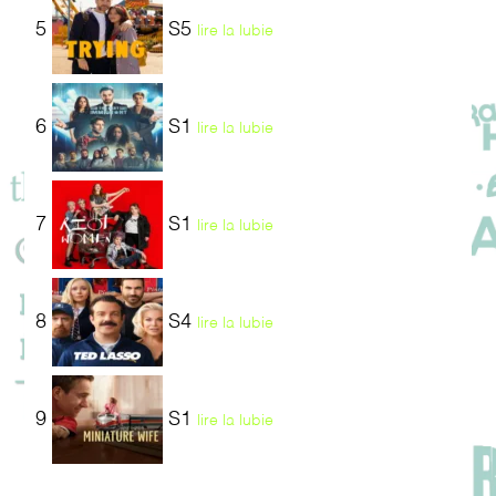
5
S5
lire la lubie
6
S1
lire la lubie
7
S1
lire la lubie
8
S4
lire la lubie
9
S1
lire la lubie