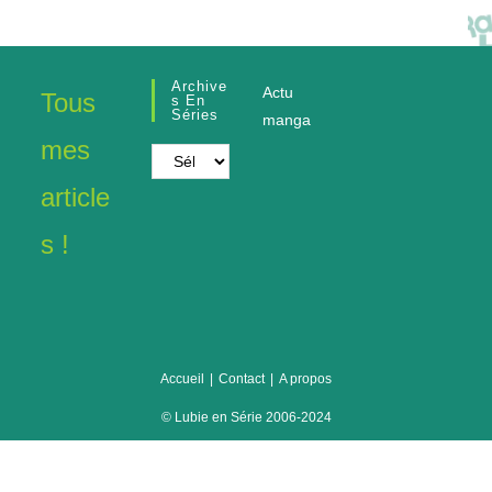
Archive
Actu
Tous
S En
Séries
manga
mes
Archives
en
article
séries
s !
Accueil
Contact
A propos
© Lubie en Série 2006-2024