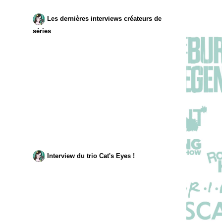
Les dernières interviews créateurs de
séries
Interview du trio Cat's Eyes !