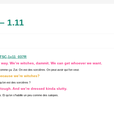
– 1.11
at way. We’re witches, dammit. We can get whoever we want.
mme ça. Zut. On est des sorcières. On peut avoir qui l’on veut.
Because we’re witches?
qu’on est des sorcières ?
tough. And we’re dressed kinda slutty.
s. Et qu’on s’habille un peu comme des salopes.