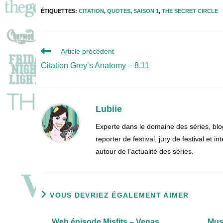
ÉTIQUETTES
:
CITATION
,
QUOTES
,
SAISON 1
,
THE SECRET CIRCLE
Read
Article précédent
more
Citation Grey’s Anatomy – 8.11
articles
Lubiie
Experte dans le domaine des séries, blo
reporter de festival, jury de festival et
autour de l'actualité des séries.
VOUS DEVRIEZ ÉGALEMENT AIMER
Web épisode Misfits – Vegas
Mus