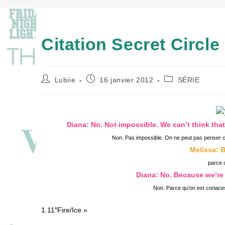
Citation Secret Circle 
Auteur/autrice
Publication
Post
Lubiie
16 janvier 2012
SÉRIE
de
publiée :
category:
la
publication :
Diana: No. Not impossible. We can’t think th
Non. Pas impossible. On ne peut pas penser co
Melissa: 
parce 
Diana: No. Because we’re 
Non. Parce qu’on est coriace
1.11″Fire/Ice »