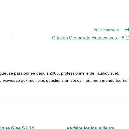
Article suivant
Citation Desperate Housewives – 8.1
gueuse passionnée depuis 2006, professionnelle de l'audiovisuel,
 intervieweuse aux multiples questions en séries. Tout mon monde tourne
ique Glee S2.14
va faire joujou ailleurs…