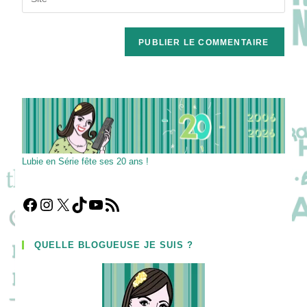
address
l’URL
comment
to
de
comment
votre
site
(facultatif)
Lubie en Série fête ses 20 ans !
Facebook
Instagram
X
TikTok
YouTube
Flux RSS
QUELLE BLOGUEUSE JE SUIS ?