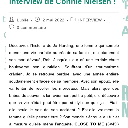
interview de Connie Nielsen !
Auteur/autrice
Publication
Post
Lubiie
2 mai 2022
INTERVIEW
de
publiée :
category:
Commentaires
0 commentaire
la
de
publication :
la
publication :
Découvrez l’histoire de Jo Harding, une femme qui semble
mener une vie parfaite auprès de sa famille, et notamment
son mari dévoué, Rob. Jusqu’au jour où une terrible chute
bouleverse son quotidien. Souffrant d’un traumatisme
crânien, Jo se retrouve perdue, avec une année entière
soudainement effacée de sa mémoire. Avec son époux, elle
va tenter de recoller les morceaux. Mais alors que des
bribes de souvenirs lui reviennent petit à petit, elle découvre
que sa vie n’était peut-être pas si idyllique que ça… Était-
elle seule le soir de son accident ? Est-elle vraiment la
femme qu’elle pensait être ? Son monde s’écroule au fur et
à mesure qu’elle mène l’enquête.
CLOSE TO ME
(6×45′)