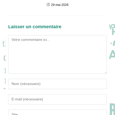
29 mai 2026
Laisser un commentaire
Comment
Enter
your
name
Enter
or
your
username
email
Saisir
to