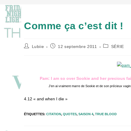
Comme ça c’est dit !
Auteur/autrice
Publication
Post
Lubiie
12 septembre 2011
SÉRIE
de
publiée :
category:
la
publication :
Pam: I am so over Sookie and her precious fa
J’en ai vraiment marre de Sookie et de son précieux vagin 
4.12 « and when I die »
ÉTIQUETTES
:
CITATION
,
QUOTES
,
SAISON 4
,
TRUE BLOOD