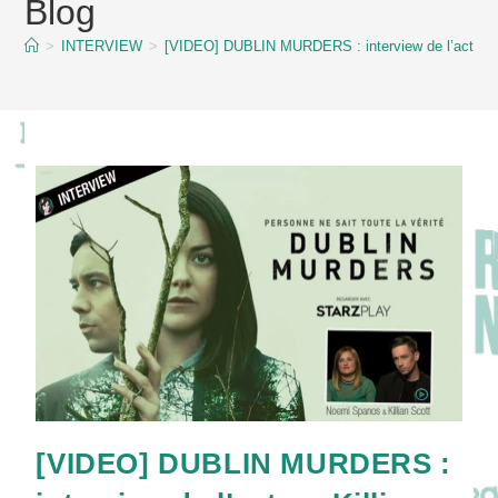
Blog
content
>
INTERVIEW
>
[VIDEO] DUBLIN MURDERS : interview de l’acteur Ki
[VIDEO] DUBLIN MURDERS :