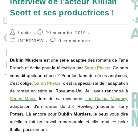
interview de l’acteur Killian
Scott et ses productrices !
Auteur/autrice
Publication
Lubiie
10 novembre 2019
de
publiée :
Post
Commentaires
INTERVIEW
0 commentaire
la
category:
de
publication :
la
publication :
Dublin Murders
est une série adaptée des romans de Tana
French et écrite pour la télévision par
Sarah Phelps
. Ce nom
vous dit quelque chose ? Pour les fans de séries anglaises,
c’est obligé.
Sarah Phelps
, c’est la spécialiste de l’adaptation
de roman en série au Royaume-Uni. Je l’avais rencontré à
Séries Mania
lors de sa mini-série
The Casual Vacancy
,
adaptation d’un roman de J.K Rowling (madame Harry
Potter). Là encore pour
Dublin Murders
, je peux vous dire
qu’elle a fait un travail remarquable et elle rend ce polar
thriller passionnant.