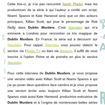
Cette fois-ci, je n’ai pas rencontré
Sarah Phelps
mais les
productrices de la série à qui l’auteur a confié son script,
Noemi Spanos et Kate Harwood ainsi que un des acteurs
principaux, Killian Scott, qui joue le personnage de Rob
Reilly dans
Dublin Murders
. C’est
Starzplay
qui m’a
emmené à Londres pour rencontrer ce trio magique de
Dublin Murders
. En France, la série est à découvrir sur
Starzplay
. Pour rappel,
Starzplay
vous pouvez obtenir le
service via l’
Apple TV
ou bien via
Amazon
, il suffit de vous
inscrire à l’option
Prime
et de prendre en plus le service
Starzplay
.
Pour cette interview de
Dublin Murders
, je vous propose
une version vidéo avec Killian Scott et Noemi Spanos à qui
j’ai pu poser deux questions face caméra et je vous propose
une version écrite avec toujours Killian Scott et Noemi
Spanos mais aussi Kate Harwood, productrice exécutrice de
Dublin Murders
et à l’origine de nombreuses belles séries