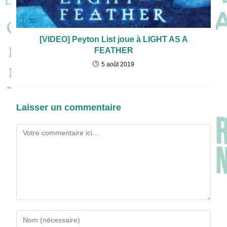
[VIDEO] Peyton List joue à LIGHT AS A
FEATHER
5 août 2019
Laisser un commentaire
Comment
Enter