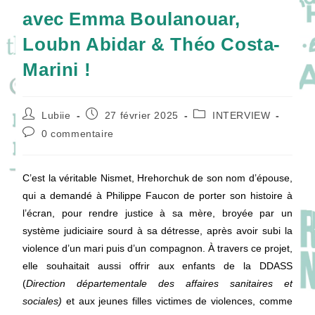
avec Emma Boulanouar,
Loubn Abidar & Théo Costa-
Marini !
Auteur/autrice
Publication
Post
Lubiie
27 février 2025
INTERVIEW
de
publiée :
category:
Commentaires
0 commentaire
la
de
publication :
la
publication :
C’est la véritable Nismet, Hrehorchuk de son nom d’épouse,
qui a demandé à Philippe Faucon de porter son histoire à
l’écran, pour rendre justice à sa mère, broyée par un
système judiciaire sourd à sa détresse, après avoir subi la
violence d’un mari puis d’un compagnon. À travers ce projet,
elle souhaitait aussi offrir aux enfants de la DDASS
(
Direction départementale des affaires sanitaires et
sociales)
et aux jeunes filles victimes de violences, comme