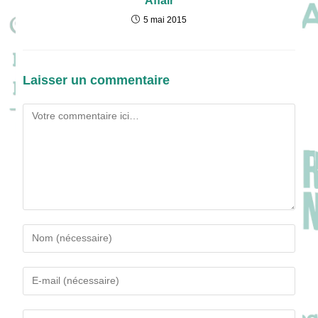
Affair
5 mai 2015
Laisser un commentaire
Comment
Enter
your
name
Enter
or
your
username
email
Saisir