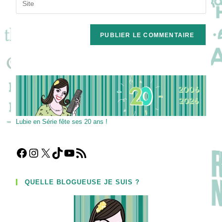
to
address
l’URL
comment
to
de
comment
votre
site
(facultatif)
Lubie en Série fête ses 20 ans !
Facebook
Instagram
X
TikTok
YouTube
Flux RSS
QUELLE BLOGUEUSE JE SUIS ?