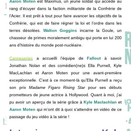
Aaron Moten
est Maximus, un jeune soldat qui accède au
rang d’écuyer dans la faction militariste de la Confrérie de
l’Acier. Il est prêt à tout pour faire avancer les objectifs de la
Confrérie, qui est de faire régner la loi et l’ordre dans les
terres désolées.
Walton Goggins
incarne la Goule, un
chasseur de primes moralement ambigu qui porte en lui 200
ans d’histoire du monde post-nucléaire.
Canneseries
a accueilli l’équipe de
Fallout
à savoir
Jonathan Nolan et des comédien(ne)s Ella Purnell, Kyle
MacLachlan et Aaron Moten pour une avant-première
exceptionnelle. C’est à ce moment-là qu’Ella Purnell a reçu
son prix
Madame Figaro Rising Star
pour ses débuts
prometteurs de jeune actrice à Hollywood. Quant à moi, j’ai
pu avoir un aperçu de la série grâce à
Kyle Maclachlan
et
Aaron Moten
qui m’ont dit à quoi s’attendre en vidéo de ce
passage du jeu vidéo à la série !