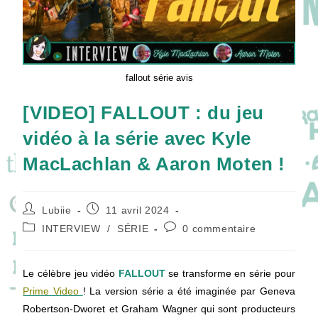
fallout série avis
[VIDEO] FALLOUT : du jeu
vidéo à la série avec Kyle
MacLachlan & Aaron Moten !
Auteur/autrice
Publication
Lubiie
11 avril 2024
de
publiée :
Post
Commentaires
INTERVIEW
/
SÉRIE
0 commentaire
la
category:
de
publication :
la
publication :
Le célèbre jeu vidéo
FALLOUT
se transforme en série pour
Prime Video
! La version série a été imaginée par Geneva
Robertson-Dworet et Graham Wagner qui sont producteurs