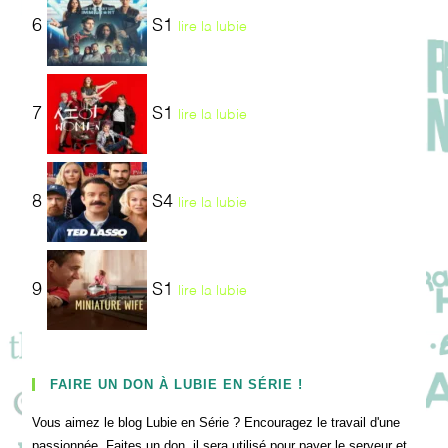
6
S1
lire la lubie
7
S1
lire la lubie
8
S4
lire la lubie
9
S1
lire la lubie
FAIRE UN DON À LUBIE EN SÉRIE !
Vous aimez le blog Lubie en Série ? Encouragez le travail d'une
passionnée. Faites un don, il sera utilisé pour payer le serveur et