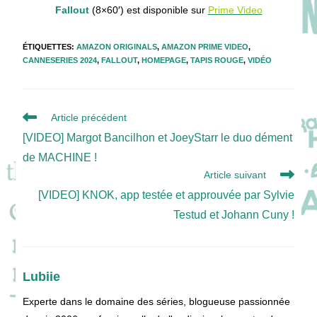
Fallout
(8×60′) est disponible sur
Prime Video
ÉTIQUETTES
:
AMAZON ORIGINALS
,
AMAZON PRIME VIDEO
,
CANNESERIES 2024
,
FALLOUT
,
HOMEPAGE
,
TAPIS ROUGE
,
VIDÉO
Read
Article précédent
more
[VIDEO] Margot Bancilhon et JoeyStarr le duo dément
articles
de MACHINE !
Article suivant
[VIDEO] KNOK, app testée et approuvée par Sylvie
Testud et Johann Cuny !
Lubiie
Experte dans le domaine des séries, blogueuse passionnée