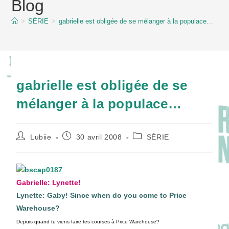
Blog
content
>
SÉRIE
>
gabrielle est obligée de se mélanger à la populace…
gabrielle est obligée de se
mélanger à la populace…
Auteur/autrice
Publication
Post
Lubiie
30 avril 2008
SÉRIE
de
publiée :
category:
la
publication :
Gabrielle: Lynette!
Lynette: Gaby! Since when do you come to Price
Warehouse?
Depuis quand tu viens faire tes courses à Price Warehouse?