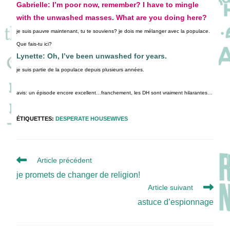
Gabrielle: I’m poor now, remember? I have to mingle
with the unwashed masses. What are you doing here?
je suis pauvre maintenant, tu te souviens? je dois me mélanger avec la populace.
Que fais-tu ici?
Lynette: Oh, I’ve been unwashed for years.
je suis partie de la populace depuis plusieurs années.
avis: un épisode encore excellent…franchement, les DH sont vraiment hilarantes…
ÉTIQUETTES
:
DESPERATE HOUSEWIVES
Read
Article précédent
more
je promets de changer de religion!
articles
Article suivant
astuce d’espionnage