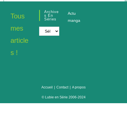
Archive
Actu
Tous
S En
Séries
manga
mes
Archives
en
article
séries
s !
Accueil
Contact
A propos
© Lubie en Série 2006-2024