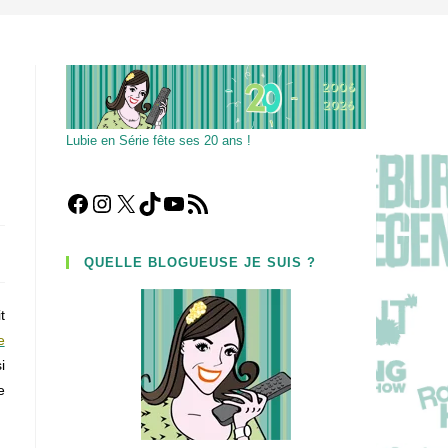
Lubie en Série fête ses 20 ans !
Facebook
Instagram
X
TikTok
YouTube
Flux RSS
QUELLE BLOGUEUSE JE SUIS ?
t
e
i
e