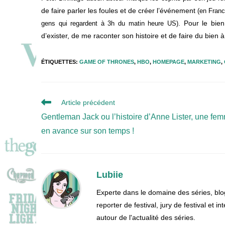
de faire parler les foules et de créer l’événement
(en Franc
. Pour le bie
gens qui regardent à 3h du matin heure US)
d’exister, de me raconter son histoire et de faire du bien 
ÉTIQUETTES
:
GAME OF THRONES
,
HBO
,
HOMEPAGE
,
MARKETING
,
Read
Article précédent
more
Gentleman Jack ou l’histoire d’Anne Lister, une fe
articles
en avance sur son temps !
Lubiie
Experte dans le domaine des séries, blo
reporter de festival, jury de festival et
autour de l'actualité des séries.