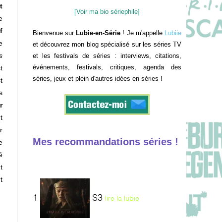
t
[Voir ma bio sériephile]
e
f
Bienvenue sur
Lubie-en-Série
! Je m'appelle
Lubiie
e
et découvrez mon blog spécialisé sur les séries TV
s
et les festivals de séries : interviews, citations,
événements, festivals, critiques, agenda des
t
séries, jeux et plein d'autres idées en séries !
t
s
r
t
r
Mes recommandations séries !
e
é
t
t
1
S3
lire la lubie