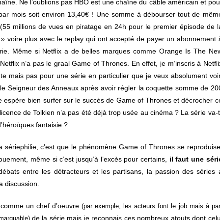
 chaîne. Ne l’oublions pas HBO est une chaîne du câble américain et pou
99$ par mois soit environ 13,40€ ! Une somme à débourser tout de mêm
s (55 millions de vues en piratage en 24h pour le premier épisode de l
ux » voire plus avec le replay qui ont accepté de payer un abonnement 
érie. Même si Netflix a de belles marques comme Orange Is The Ne
etflix n’a pas le graal Game of Thrones. En effet, je m’inscris à Netfli
te mais pas pour une série en particulier que je veux absolument voir
r le Seigneur des Anneaux après avoir régler la coquette somme de 20
orme espère bien surfer sur le succès de Game of Thrones et décrocher c
licence de Tolkien n’a pas été déjà trop usée au cinéma ? La série va-t
d’héroïques fantaisie ?
 la sériephilie, c’est que le phénomène Game of Thrones se reproduise
ouement, même si c’est jusqu’à l’excès pour certains,
il faut une séri
ébats entre les détracteurs et les partisans, la passion des séries 
a discussion.
s comme un chef d’oeuvre
(par exemple, les acteurs font le job mais à par
de la série mais je reconnais ces nombreux atouts dont celu
emarquable)