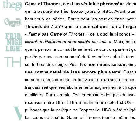
Game of Thrones, c’est un véritable phénomène de soci
qui a assuré de très beaux jours à HBO
. Avant Gam
beaucoup de séries. Rares sont les soirées entre potes
Thrones de 7 à 77 ans, on connaît que l’on ait rega
« j’aime pas Game of Thrones »
ce à quoi je réponds
« 
clivant et difficilement appréciable par tous »
. Mais, moi 
que la personne connaît la série et ce dont on parle et ça 
portée par une communauté de fans active qui a lu tous 
sur le bout des doigts. Puis,
les non-initiés se sont emp
une communauté de fans encore plus vaste.
C’est 
comme la presse écrite, la télévision ou la radio (France
français sait que ses abonnements augmentent à chaque
et ailleurs. Par exemple, Twitter constate des pics de twe
recensés entre 18h et 1h du matin heure côte Est US = 
puissant que la politique se l’approprie. HBO a été oblig
les codes de la série. Game of Thrones touche même les 