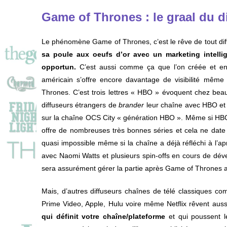
Game of Thrones : le graal du di
Le phénomène Game of Thrones, c’est le rêve de tout dif
sa poule aux oeufs d’or avec un marketing intelli
opportun.
C’est aussi comme ça que l’on créée et en
américain s’offre encore davantage de visibilité même
Thrones. C’est trois lettres « HBO » évoquent chez be
diffuseurs étrangers de
brander
leur chaîne avec HBO et 
sur la chaîne OCS City « génération HBO ». Même si HBO 
offre de nombreuses très bonnes séries et cela ne dat
quasi impossible même si la chaîne a déjà réfléchi à l’
avec Naomi Watts et plusieurs spin-offs en cours de dév
sera assurément gérer la partie après Game of Thrones a
Mais, d’autres diffuseurs chaînes de télé classiques 
Prime Video, Apple, Hulu voire même Netflix rêvent au
qui définit votre chaîne/plateforme
et qui poussent 