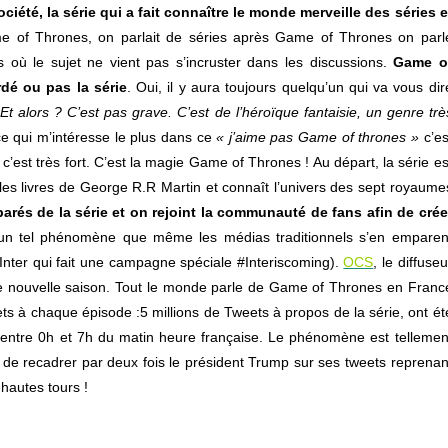
été, la série qui a fait connaître le monde merveille des séries e
e of Thrones, on parlait de séries après Game of Thrones on parl
 où le sujet ne vient pas s’incruster dans les discussions.
Game o
rdé ou pas la série
. Oui, il y aura toujours quelqu’un qui va vous dir
Et alors ? C’est pas grave. C’est de l’héroïque fantaisie, un genre trè
ce qui m’intéresse le plus dans ce
« j’aime pas Game of thrones »
c’es
c’est très fort. C’est la magie Game of Thrones ! Au départ, la série es
les livres de George R.R Martin et connaît l’univers des sept royaume
arés de la série et on rejoint la communauté de fans afin de crée
un tel phénomène que même les médias traditionnels s’en emparen
 Inter qui fait une campagne spéciale #Interiscoming).
OCS
, le diffuseu
 nouvelle saison. Tout le monde parle de Game of Thrones en Franc
ets à chaque épisode :5 millions de Tweets à propos de la série, ont ét
entre 0h et 7h du matin heure française. Le phénomène est tellemen
é de recadrer par deux fois le président Trump sur ses tweets reprenan
hautes tours !