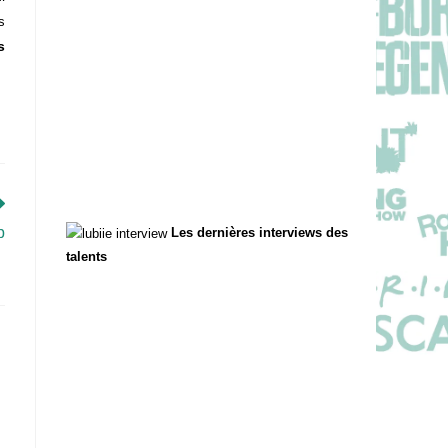
s
s
p
Les dernières interviews des
talents