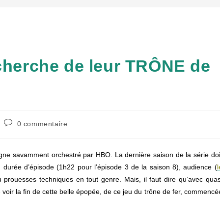
echerche de leur TRÔNE de
Commentaires
0 commentaire
de
la
publication :
gne savamment orchestré par HBO. La dernière saison de la série doi
, durée d’épisode (1h22 pour l’épisode 3 de la saison 8), audience (
l
 prouesses techniques en tout genre. Mais, il faut dire qu’avec quas
 voir la fin de cette belle épopée, de ce jeu du trône de fer, commencé