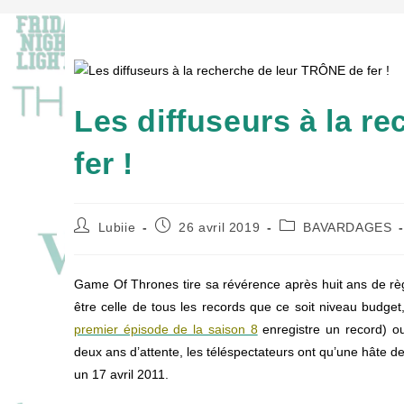
Les diffuseurs à la r
fer !
Auteur/autrice
Publication
Post
Lubiie
26 avril 2019
BAVARDAGES
de
publiée :
category:
la
publication :
Game Of Thrones tire sa révérence après huit ans de rè
être celle de tous les records que ce soit niveau budget
premier épisode de la saison 8
enregistre un record) ou
deux ans d’attente, les téléspectateurs ont qu’une hâte de
un 17 avril 2011.