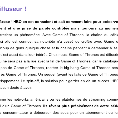
ffuseur !
fuseur !
HBO en est conscient et sait comment faire pour préserve
gent et une prise de parole contrôlée mais toujours au momen
tretient un phénomène. Avec Game of Thrones, la chaîne du câbl
 si elle est connue, sa notoriété n’a cessé de croître avec Game o
aucoup de gens quelque chose et la chaîne parvient à demander à se
c’est aussi dans leur intérêt. Chez nous, Game of Thrones est diffusé
ne sera pas à la rue avec la fin de Game of Thrones, car le catalogu
e pas de Game of Thrones, recréer le big bang Game of Thrones ser
après Game of Thrones. Un sequel (avant les faits de Game of Thrones
eloppement. Le spin-off, la solution pour garder en vie un succès. HB
ucun doute à avoir.
comme les networks américains ou les plateformes de streaming comm
ssi d’un Game of Thrones.
Ils rêvent plus précisément de cette séri
le consommateur à débourser des sous pour un abonnement ou le