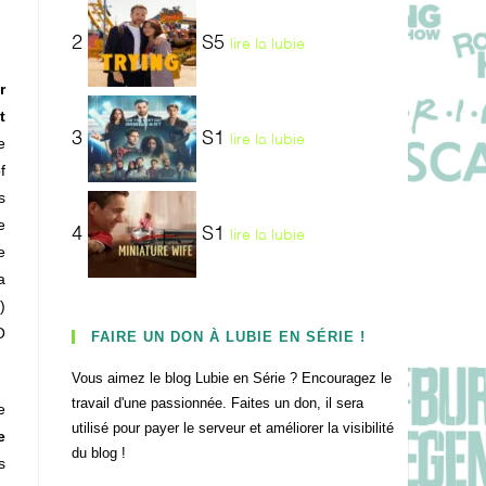
2
S5
lire la lubie
r
t
3
S1
lire la lubie
e
f
s
e
4
S1
lire la lubie
e
a
)
O
FAIRE UN DON À LUBIE EN SÉRIE !
Vous aimez le blog Lubie en Série ? Encouragez le
travail d'une passionnée. Faites un don, il sera
e
utilisé pour payer le serveur et améliorer la visibilité
e
du blog !
s