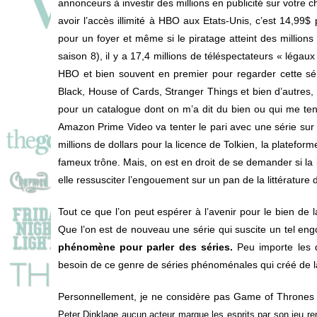
annonceurs à investir des millions en publicité sur votre
avoir l’accès illimité à HBO aux Etats-Unis, c’est 14,
pour un foyer et même si le piratage atteint des million
saison 8), il y a 17,4 millions de téléspectateurs « léga
HBO et bien souvent en premier pour regarder cette s
Black, House of Cards, Stranger Things et bien d’autres, N
pour un catalogue dont on m’a dit du bien ou qui me ten
Amazon Prime Video va tenter le pari avec une série su
millions de dollars pour la licence de Tolkien, la platef
fameux trône. Mais, on est en droit de se demander si la 
elle ressusciter l’engouement sur un pan de la littérature 
Tout ce que l’on peut espérer à l’avenir pour le bien de
Que l’on est de nouveau une série qui suscite un tel eng
phénomène pour parler des séries.
Peu importe les d
besoin de ce genre de séries phénoménales qui créé de l
Personnellement, je ne considère pas Game of Throne
Peter Dinklage aucun acteur marque les esprits par son jeu r