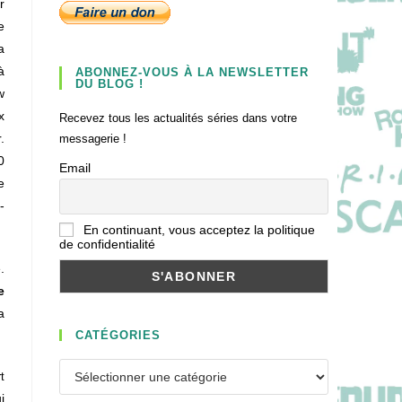
r
e
a
à
ABONNEZ-VOUS À LA NEWSLETTER
DU BLOG !
w
x
Recevez tous les actualités séries dans votre
.
messagerie !
0
Email
e
-
En continuant, vous acceptez la politique
de confidentialité
.
e
a
CATÉGORIES
Catégories
t
i