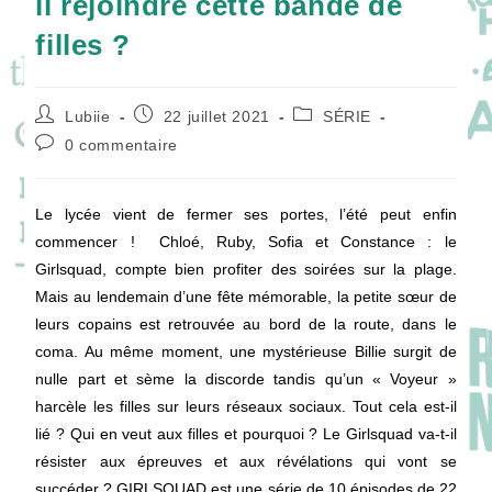
il rejoindre cette bande de
filles ?
Auteur/autrice
Publication
Post
Lubiie
22 juillet 2021
SÉRIE
de
publiée :
category:
Commentaires
0 commentaire
la
de
publication :
la
publication :
Le lycée vient de fermer ses portes, l’été peut enfin
commencer ! Chloé, Ruby, Sofia et Constance : le
Girlsquad, compte bien profiter des soirées sur la plage.
Mais au lendemain d’une fête mémorable, la petite sœur de
leurs copains est retrouvée au bord de la route, dans le
coma. Au même moment, une mystérieuse Billie surgit de
nulle part et sème la discorde tandis qu’un « Voyeur »
harcèle les filles sur leurs réseaux sociaux. Tout cela est-il
lié ? Qui en veut aux filles et pourquoi ? Le Girlsquad va-t-il
résister aux épreuves et aux révélations qui vont se
succéder ? GIRLSQUAD est une série de 10 épisodes de 22