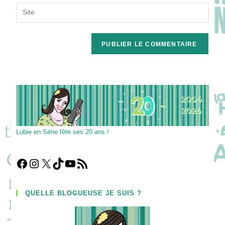
email
Saisir
to
address
l’URL
comment
to
de
comment
votre
site
(facultatif)
Lubie en Série fête ses 20 ans !
Facebook
Instagram
X
TikTok
YouTube
Flux RSS
QUELLE BLOGUEUSE JE SUIS ?