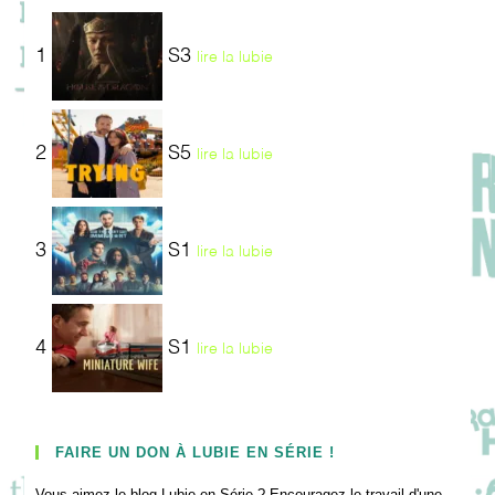
1
S3
lire la lubie
2
S5
lire la lubie
3
S1
lire la lubie
4
S1
lire la lubie
FAIRE UN DON À LUBIE EN SÉRIE !
Vous aimez le blog Lubie en Série ? Encouragez le travail d'une