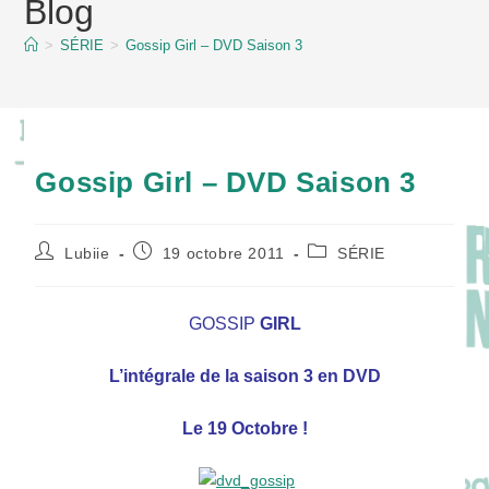
Blog
content
>
SÉRIE
>
Gossip Girl – DVD Saison 3
Gossip Girl – DVD Saison 3
Auteur/autrice
Publication
Post
Lubiie
19 octobre 2011
SÉRIE
de
publiée :
category:
la
publication :
GOSSIP
GIRL
L’intégrale de la saison 3 en DVD
Le 19 Octobre !