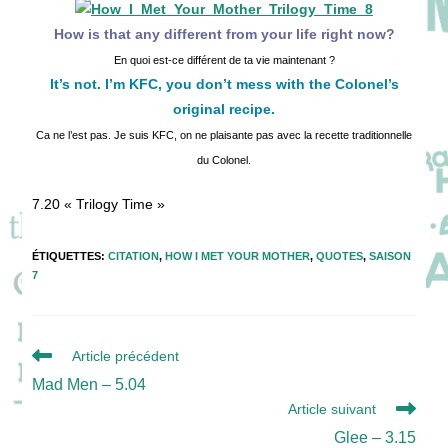
How is that any different from your life right now?
En quoi est-ce différent de ta vie maintenant ?
It’s not. I’m KFC, you don’t mess with the Colonel’s
original recipe.
Ca ne l’est pas. Je suis KFC, on ne plaisante pas avec la recette traditionnelle
du Colonel.
7.20 « Trilogy Time »
ÉTIQUETTES
:
CITATION
,
HOW I MET YOUR MOTHER
,
QUOTES
,
SAISON
7
Read
Article précédent
more
Mad Men – 5.04
articles
Article suivant
Glee – 3.15