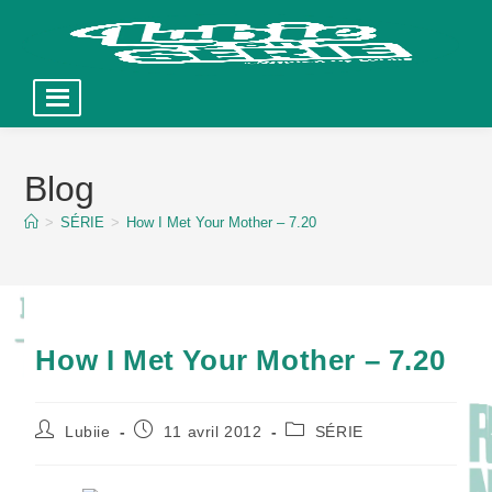
Skip
to
Blog
content
>
SÉRIE
>
How I Met Your Mother – 7.20
How I Met Your Mother – 7.20
Auteur/autrice
Publication
Post
Lubiie
11 avril 2012
SÉRIE
de
publiée :
category:
la
publication :