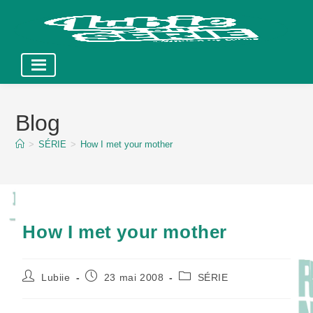
Skip
to
Blog
content
>
SÉRIE
>
How I met your mother
How I met your mother
Auteur/autrice
Publication
Post
Lubiie
23 mai 2008
SÉRIE
de
publiée :
category:
la