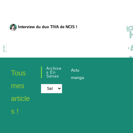
Interview du duo TIVA de NCIS !
Archive
Actu
Tous
S En
Séries
manga
mes
Archives
en
article
séries
s !