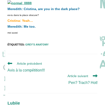
publication :
Meredith: Cristina, are you in the dark place?
es-tu dans la place obscure?
Cristina: Yeah…
Meredith: Me too.
moi aussi
ÉTIQUETTES
:
GREY'S ANATOMY
Read
Article précédent
more
Avis à la compétition!!!
articles
Article suivant
Pen? Trach? Hot!
Lubiie