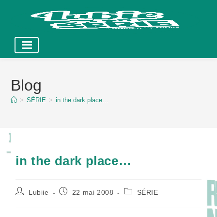
Skip
to
Blog
content
>
SÉRIE
>
in the dark place…
in the dark place…
Auteur/autrice
Publication
Post
Lubiie
22 mai 2008
SÉRIE
de
publiée :
category:
la