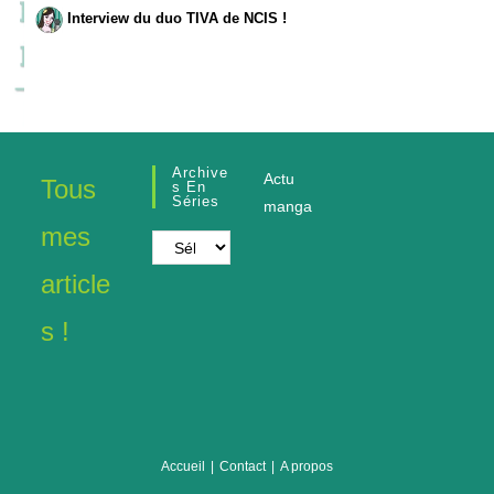
Interview du duo TIVA de NCIS !
Archive
Actu
Tous
S En
Séries
manga
mes
Archives
en
article
séries
s !
Accueil
Contact
A propos