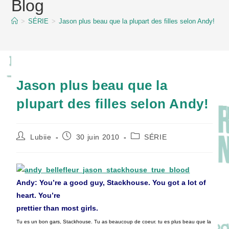
Blog
content
>
SÉRIE
>
Jason plus beau que la plupart des filles selon Andy!
Jason plus beau que la
plupart des filles selon Andy!
Auteur/autrice
Publication
Post
Lubiie
30 juin 2010
SÉRIE
de
publiée :
category:
la
publication :
Andy: You’re a good guy, Stackhouse. You got a lot of
heart. You’re
prettier than most girls.
Tu es un bon gars, Stackhouse. Tu as beaucoup de coeur. tu es plus beau que la