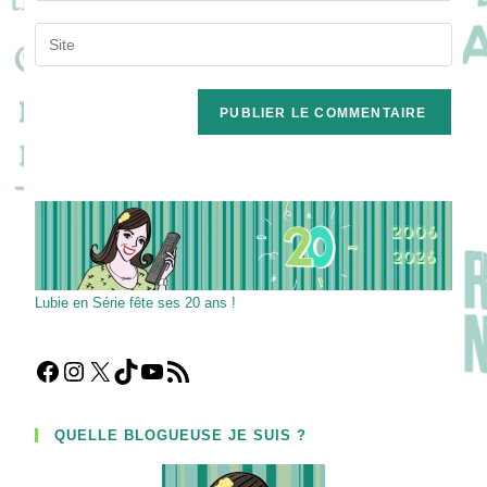
username
email
Saisir
to
address
l’URL
comment
to
de
comment
votre
site
(facultatif)
Lubie en Série fête ses 20 ans !
Facebook
Instagram
X
TikTok
YouTube
Flux RSS
QUELLE BLOGUEUSE JE SUIS ?