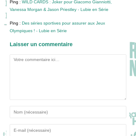
Ping :
WILD CARDS : Joker pour Giacomo Gianniotti,
Vanessa Morgan & Jason Priestley - Lubie en Série
Ping :
Des séries sportives pour assurer aux Jeux
Olympiques ! - Lubie en Série
Laisser un commentaire
Comment
Enter
your
name
Enter
or
your