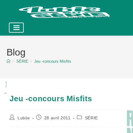
Skip
to
Blog
content
>
SÉRIE
>
Jeu -concours Misfits
Jeu -concours Misfits
Auteur/autrice
Publication
Post
Lubiie
28 avril 2011
SÉRIE
de
publiée :
category:
la