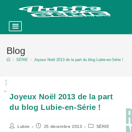
Skip
to
Blog
content
>
SÉRIE
>
Joyeux Noël 2013 de la part du blog Lubie-en-Série !
Joyeux Noël 2013 de la part
du blog Lubie-en-Série !
Auteur/autrice
Publication
Post
Lubiie
25 décembre 2013
SÉRIE
de
publiée :
category: