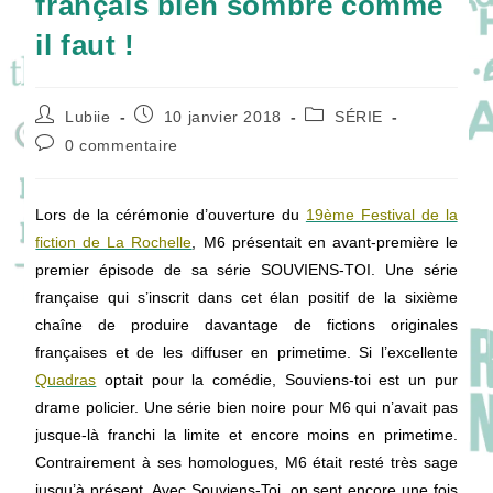
français bien sombre comme
il faut !
Auteur/autrice
Publication
Post
Lubiie
10 janvier 2018
SÉRIE
de
publiée :
category:
Commentaires
0 commentaire
la
de
publication :
la
publication :
Lors de la cérémonie d’ouverture du
19ème Festival de la
fiction de La Rochelle
, M6 présentait en avant-première le
premier épisode de sa série SOUVIENS-TOI. Une série
française qui s’inscrit dans cet élan positif de la sixième
chaîne de produire davantage de fictions originales
françaises et de les diffuser en primetime. Si l’excellente
Quadras
optait pour la comédie, Souviens-toi est un pur
drame policier. Une série bien noire pour M6 qui n’avait pas
jusque-là franchi la limite et encore moins en primetime.
Contrairement à ses homologues, M6 était resté très sage
jusqu’à présent. Avec Souviens-Toi, on sent encore une fois